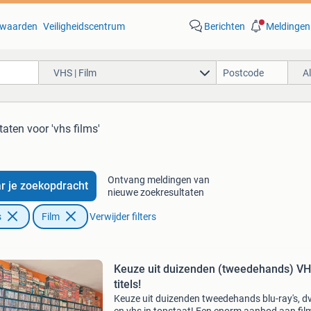
waarden
Veiligheidscentrum
Berichten
Meldingen
VHS | Film
A
taten
voor 'vhs films'
Ontvang meldingen van
r je zoekopdracht
nieuwe zoekresultaten
s
Film
Verwijder filters
Keuze uit duizenden (tweedehands) V
titels!
Keuze uit duizenden tweedehands blu-ray's, dv