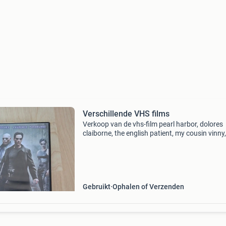
Verschillende VHS films
Verkoop van de vhs-film pearl harbor, dolores
claiborne, the english patient, my cousin vinny,
phenomenon, the perfect storm, bound, view f
bridge, mission impossible, deep blue sea en
wedding pl
Gebruikt
Ophalen of Verzenden