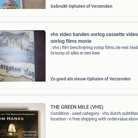
Gebruikt
Ophalen of Verzenden
vhs video banden oorlog cassette video
oorlog films movie
; vhs | film beschrijving volop films zie rest teab
te koop of alles in een keer
Zo goed als nieuw
Ophalen of Verzenden
THE GREEN MILE (VHS)
Condition - used category - vhs dutch subtitles
location - n free shipping with ordervalue abo
euro. - Carduelis & media - carduelis & media i
specialist movie reseller, with ten