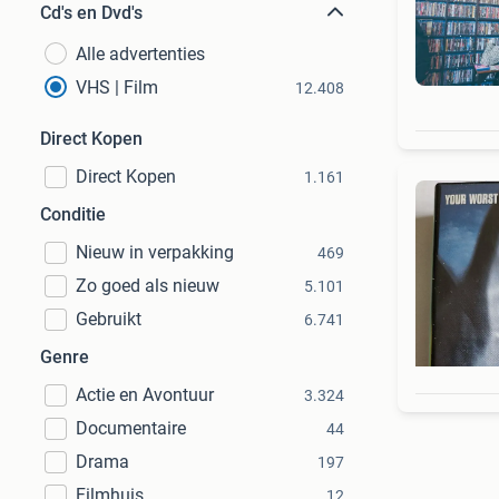
Cd's en Dvd's
Alle advertenties
VHS | Film
12.408
Direct Kopen
Direct Kopen
1.161
Conditie
Nieuw in verpakking
469
Zo goed als nieuw
5.101
Gebruikt
6.741
Genre
Actie en Avontuur
3.324
Documentaire
44
Drama
197
Filmhuis
12