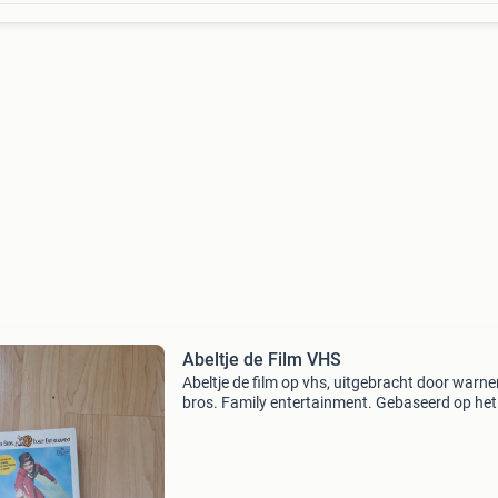
Abeltje de Film VHS
Abeltje de film op vhs, uitgebracht door warne
bros. Family entertainment. Gebaseerd op het
van annie m.g. Schmidt. Deze vhs-band is in
gebruikte staat en biedt urenlang kijkplezier v
het hel