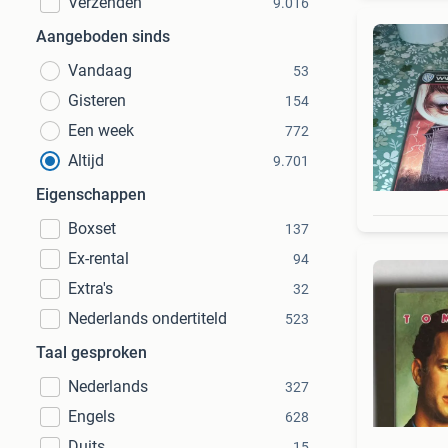
Verzenden
9.016
Aangeboden sinds
Vandaag
53
Gisteren
154
Een week
772
Altijd
9.701
Eigenschappen
Boxset
137
Ex-rental
94
Extra's
32
Nederlands ondertiteld
523
Taal gesproken
Nederlands
327
Engels
628
Duits
15