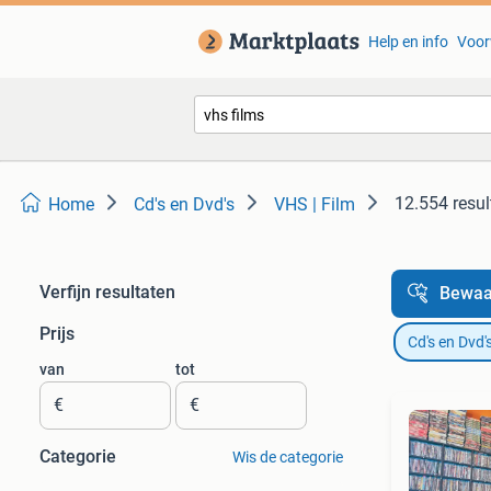
Help en info
Voor
12.554 resul
Home
Cd's en Dvd's
VHS | Film
Verfijn resultaten
Bewaa
Prijs
Cd's en Dvd'
van
tot
€
€
Categorie
Wis de categorie