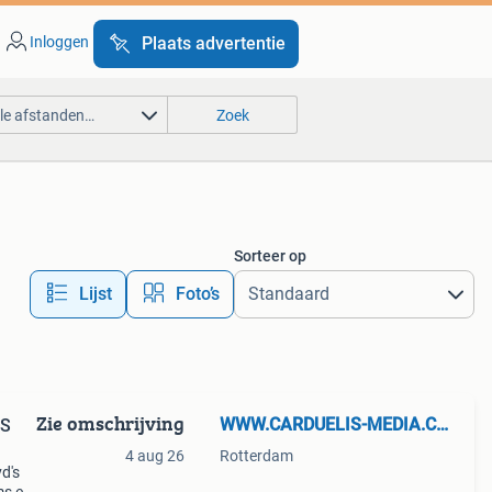
Inloggen
Plaats advertentie
lle afstanden…
Zoek
Sorteer op
Lijst
Foto’s
Zie omschrijving
WWW.CARDUELIS-MEDIA.COM
HS
4 aug 26
Rotterdam
d's