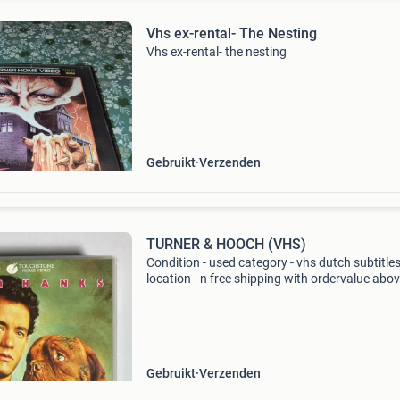
Vhs ex-rental- The Nesting
Vhs ex-rental- the nesting
Gebruikt
Verzenden
TURNER & HOOCH (VHS)
Condition - used category - vhs dutch subtitles
location - n free shipping with ordervalue abo
euro. - Carduelis & media - carduelis & media i
specialist movie reseller, with ten
Gebruikt
Verzenden