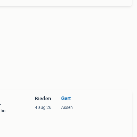
Bieden
Gert
r
4 aug 26
Assen
 boek
oor