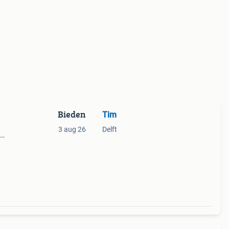
Bieden
Tim
3 aug 26
Delft
ron a