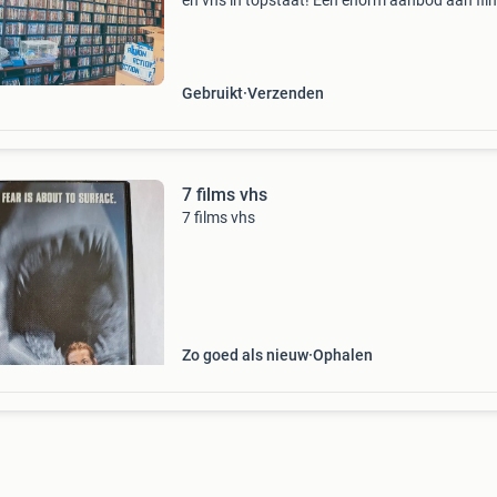
en vhs in topstaat! Een enorm aanbod aan fil
series voor iedere liefhebber. Duizenden titels
beschikbaar zorgvuldig gecontroleerd topkwal
Gebruikt
Verzenden
7 films vhs
7 films vhs
Zo goed als nieuw
Ophalen