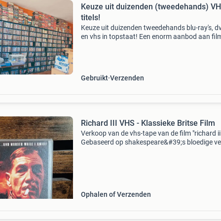
Keuze uit duizenden (tweedehands) V
titels!
Keuze uit duizenden tweedehands blu-ray's, dv
en vhs in topstaat! Een enorm aanbod aan fil
series voor iedere liefhebber. Duizenden titels
beschikbaar zorgvuldig gecontroleerd topkwal
Gebruikt
Verzenden
Richard III VHS - Klassieke Britse Film
Verkoop van de vhs-tape van de film "richard iii
Gebaseerd op shakespeare&#39;s bloedige ve
van macht en politiek, speelt zich af in het en
van de jaren 30. Met ian mckellen
Ophalen of Verzenden