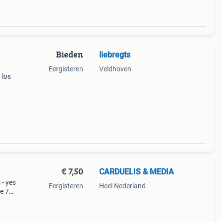
Bieden
liebregts
Eergisteren
Veldhoven
 los
€ 7,50
CARDUELIS & MEDIA
 - yes
Eergisteren
Heel Nederland
ve 75
s a