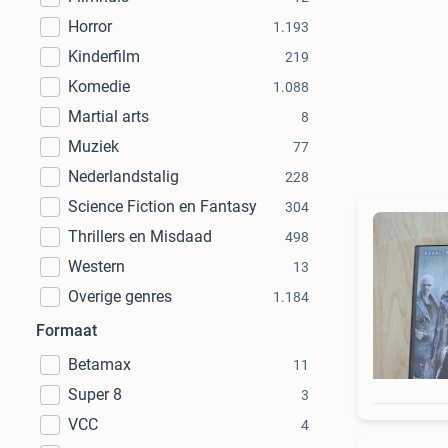
Horror
1.193
Kinderfilm
219
Komedie
1.088
Martial arts
8
Muziek
77
Nederlandstalig
228
Science Fiction en Fantasy
304
Thrillers en Misdaad
498
Western
13
Overige genres
1.184
Formaat
Betamax
11
Super 8
3
VCC
4