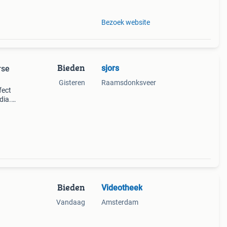
Bezoek website
Bieden
sjors
rse
Gisteren
Raamsdonksveer
fect
dia.
r nog
coll
Bieden
Videotheek
Vandaag
Amsterdam