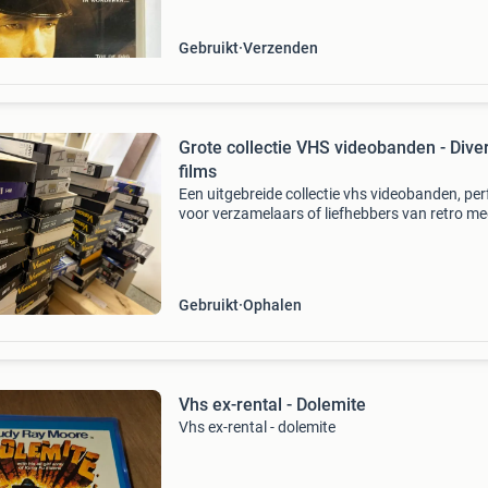
Gebruikt
Verzenden
Grote collectie VHS videobanden - Dive
films
Een uitgebreide collectie vhs videobanden, per
voor verzamelaars of liefhebbers van retro me
De meeste banden zijn in gebruikte staat, maa
goed afspeelbaar. Een unieke kans om uw vhs-
Gebruikt
Ophalen
Vhs ex-rental - Dolemite
Vhs ex-rental - dolemite