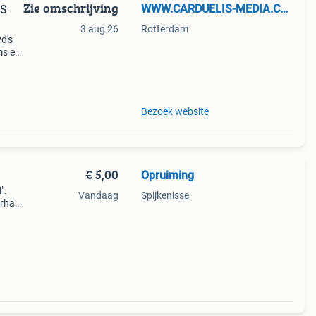
Zie omschrijving
WWW.CARDUELIS-MEDIA.COM
HS
3 aug 26
Rotterdam
d's
ms en
i
Bezoek website
€ 5,00
Opruiming
".
Vandaag
Spijkenisse
rhaal
geland