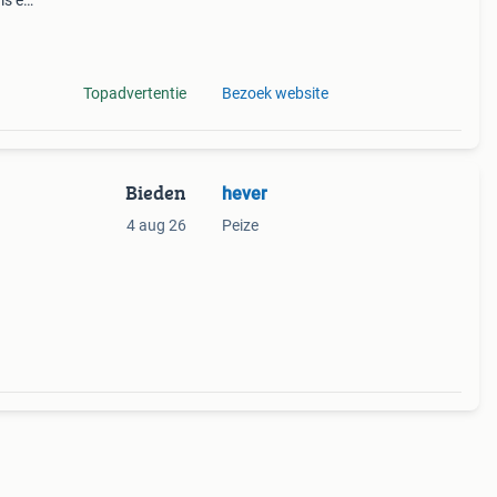
ms en
i
Topadvertentie
Bezoek website
Bieden
hever
4 aug 26
Peize