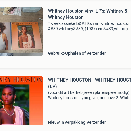
Whitney Houston vinyl LP's: Whitney &
Whitney Houston
Twee klassieke lp&#39;s van whitney houston
&#39;whitney&#39; (1987) en &#39;whitney
houston&#39; (1985). Beide platen zijn in geb
staat, maar spelen nog goed af. Een must-h
Gebruikt
Ophalen of Verzenden
WHITNEY HOUSTON - WHITNEY HOUS
(LP)
(voor dit artikel heb je een platenspeler nodig) 
Whitney houston - you give good love 2. Whit
houston - thinking about you 3. Whitney houst
someone for me 4. Whitney houston - saving a
Nieuw in verpakking
Verzenden