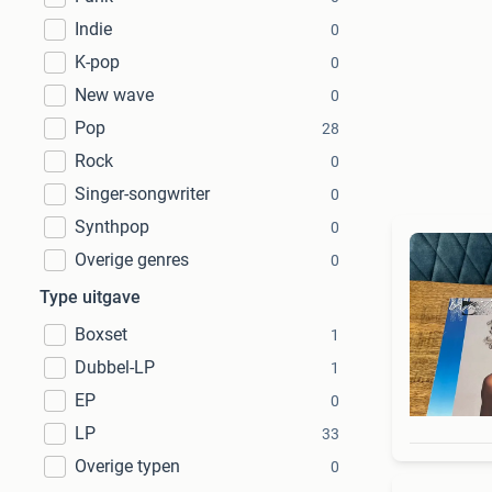
Indie
0
K-pop
0
New wave
0
Pop
28
Rock
0
Singer-songwriter
0
Synthpop
0
Overige genres
0
Type uitgave
Boxset
1
Dubbel-LP
1
EP
0
LP
33
Overige typen
0