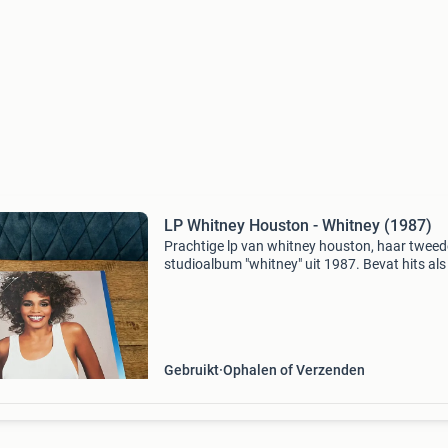
LP Whitney Houston - Whitney (1987)
Prachtige lp van whitney houston, haar tweed
studioalbum "whitney" uit 1987. Bevat hits als 
wanna dance with somebody (who loves me)"
"so emotional". Een must-have
Gebruikt
Ophalen of Verzenden