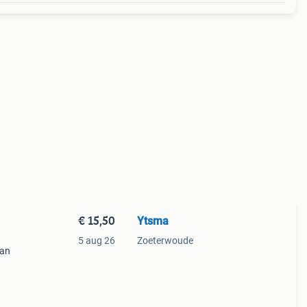
€ 15,50
Ytsma
5 aug 26
Zoeterwoude
van
n