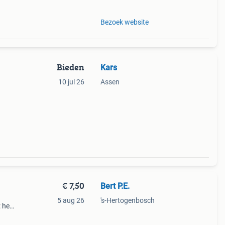
Bezoek website
Bieden
Kars
10 jul 26
Assen
€ 7,50
Bert P.E.
5 aug 26
's-Hertogenbosch
 heel
n