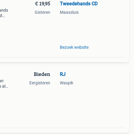
€ 19,95
Tweedehands CD
ands
Gisteren
Maassluis
jd
Bezoek website
Bieden
RJ
an
Eergisteren
Waspik
s als
es