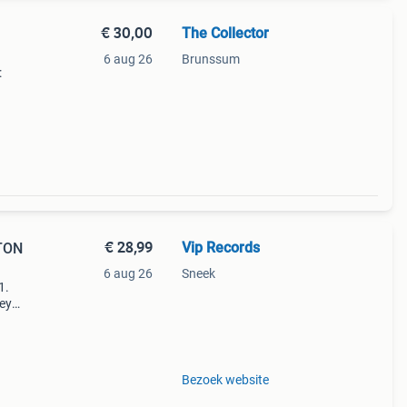
€ 30,00
The Collector
6 aug 26
Brunssum
:
ruikte
€ 28,99
Vip Records
TON
6 aug 26
Sneek
1.
ney
on -
ll my
Bezoek website