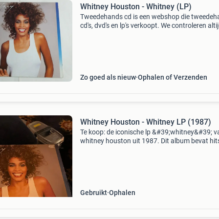
Whitney Houston - Whitney (LP)
Tweedehands cd is een webshop die tweedeh
cd's, dvd's en lp's verkoopt. We controleren alti
uitvoerig of het product voldoet aan onze
kwaliteitseisen. U kunt het product direct via o
Zo goed als nieuw
Ophalen of Verzenden
Whitney Houston - Whitney LP (1987)
Te koop: de iconische lp &#39;whitney&#39; v
whitney houston uit 1987. Dit album bevat hit
&#39;i wanna dance with somebody (who lov
me)&#39; en &#39;didn&#39;t we alm
Gebruikt
Ophalen