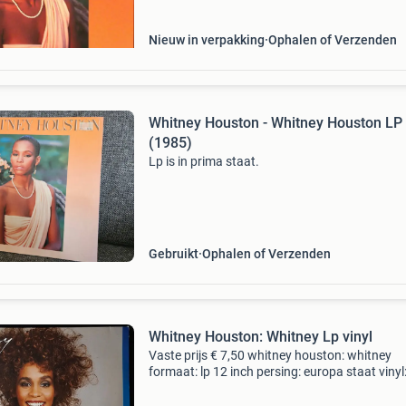
Nieuw in verpakking
Ophalen of Verzenden
Whitney Houston - Whitney Houston LP
(1985)
Lp is in prima staat.
Gebruikt
Ophalen of Verzenden
Whitney Houston: Whitney Lp vinyl
Vaste prijs € 7,50 whitney houston: whitney
formaat: lp 12 inch persing: europa staat vinyl:
goed -> de geluidskwaliteit is prima, zonder ee
hikje of een skip. In de rustige stukjes van