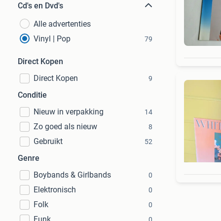
Cd's en Dvd's
Alle advertenties
Vinyl | Pop
79
Direct Kopen
Direct Kopen
9
Conditie
Nieuw in verpakking
14
Zo goed als nieuw
8
Gebruikt
52
Genre
Boybands & Girlbands
0
Elektronisch
0
Folk
0
Funk
0