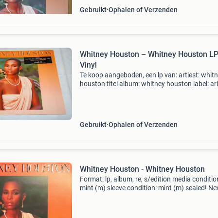
Gebruikt
Ophalen of Verzenden
Whitney Houston – Whitney Houston L
Vinyl
Te koop aangeboden, een lp van: artiest: whitney
houston titel album: whitney houston label: arista
nummer persing: 206 978 land persing: germany
jaartal persing: 1985
Gebruikt
Ophalen of Verzenden
Whitney Houston - Whitney Houston
Format: lp, album, re, s/edition media conditio
mint (m) sleeve condition: mint (m) sealed! N
product! Fold in the upper left corner (because
this we have graded the sleeve nm). Ask for pi