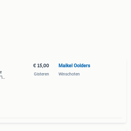
€ 15,00
Maikel Oolders
e
Gisteren
Winschoten
"i
 en