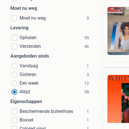
Moet nu weg
Moet nu weg
0
Levering
Ophalen
55
Verzenden
46
Aangeboden sinds
Vandaag
1
Gisteren
3
Een week
12
Altijd
58
Eigenschappen
Beschermende buitenhoes
1
Boxset
1
Colored vinyl
1