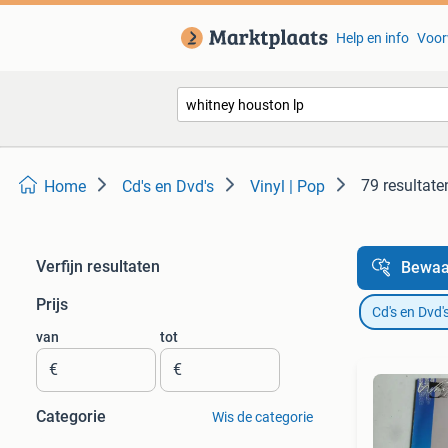
Help en info
Voor
79 resultate
Home
Cd's en Dvd's
Vinyl | Pop
Verfijn resultaten
Bewaa
Prijs
Cd's en Dvd'
van
tot
€
€
Categorie
Wis de categorie