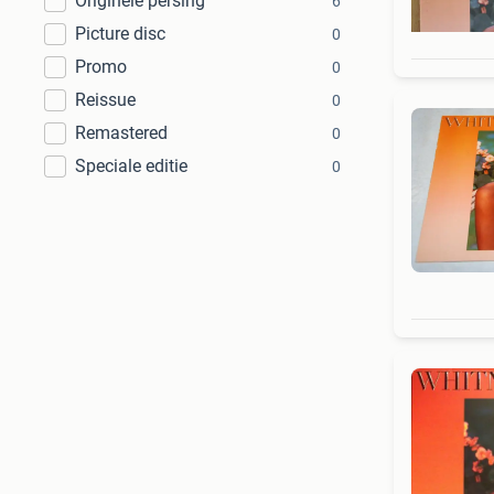
Originele persing
6
Picture disc
0
Promo
0
Reissue
0
Remastered
0
Speciale editie
0