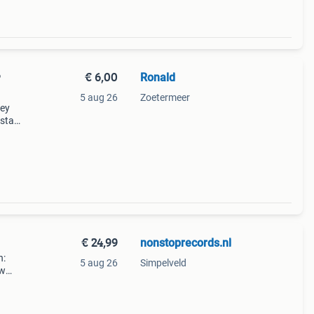
€ 6,00
Ronald
P
5 aug 26
Zoetermeer
€ 24,99
nonstoprecords.nl
n:
5 aug 26
Simpelveld
ew
 of
cture