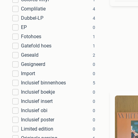
Complilatie
4
Dubbel-LP
4
EP
0
Fotohoes
1
Gatefold hoes
1
Geseald
2
Gesigneerd
0
Import
0
Inclusief binnenhoes
5
Inclusief boekje
0
Inclusief insert
0
Inclusief obi
0
Inclusief poster
0
Limited edition
0