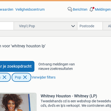
waarden
Veiligheidscentrum
Berichten
Meldingen
Vinyl | Pop
A
n
voor 'whitney houston lp'
Ontvang meldingen van
r je zoekopdracht
nieuwe zoekresultaten
s
Pop
Verwijder filters
Whitney Houston - Whitney (LP)
Tweedehands cd is een webshop die tweedeh
cd's, dvd's en lp's verkoopt. We controleren alti
uitvoerig of het product voldoet aan onze