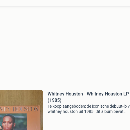
Whitney Houston - Whitney Houston LP
(1985)
Te koop aangeboden: de iconische debuut-lp 
whitney houston uit 1985. Dit album bevat
klassiekers zoals "saving all my love for you" e
"how will i know". De plaat is in goede s