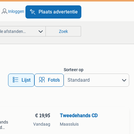
Inloggen
Plaats advertentie
lle afstanden…
Zoek
Sorteer op
Lijst
Foto’s
€ 19,95
Tweedehands CD
ands
Vandaag
Maassluis
jd