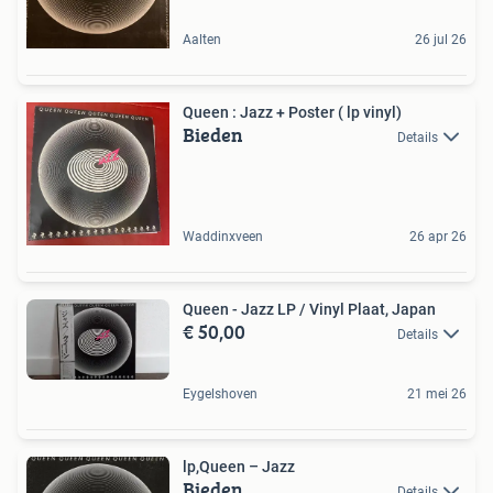
Aalten
26 jul 26
Queen : Jazz + Poster ( lp vinyl)
Bieden
Details
Waddinxveen
26 apr 26
Queen - Jazz LP / Vinyl Plaat, Japan
€ 50,00
Details
Eygelshoven
21 mei 26
lp,Queen – Jazz
Bieden
Details