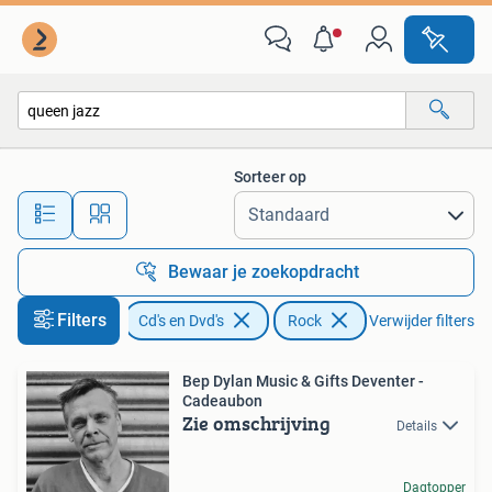
Vinyl | Rock
Sorteer op
Alle afstanden…
Bewaar je zoekopdracht
Filters
Cd's en Dvd's
Rock
Verwijder filters
Bep Dylan Music & Gifts Deventer -
Cadeaubon
Zie omschrijving
Details
Dagtopper