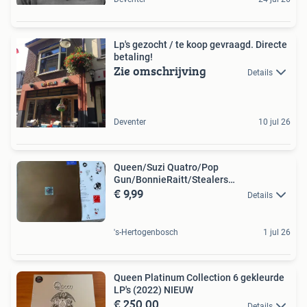
Lp's gezocht / te koop gevraagd. Directe
betaling!
Zie omschrijving
Details
Deventer
10 jul 26
Queen/Suzi Quatro/Pop
Gun/BonnieRaitt/Stealers
€ 9,99
Wheel/Redwing
Details
's-Hertogenbosch
1 jul 26
Queen Platinum Collection 6 gekleurde
LP's (2022) NIEUW
€ 250,00
Details