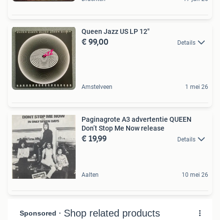
Queen ‎Jazz US LP 12"
€ 99,00
Details
Amstelveen
1 mei 26
Paginagrote A3 advertentie QUEEN
Don’t Stop Me Now release
€ 19,99
Details
Aalten
10 mei 26