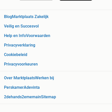
Blog
Marktplaats Zakelijk
Veilig en Succesvol
Help en Info
Voorwaarden
Privacyverklaring
Cookiebeleid
Privacyvoorkeuren
Over Marktplaats
Werken bij
Perskamer
Adevinta
2dehands
2ememain
Sitemap