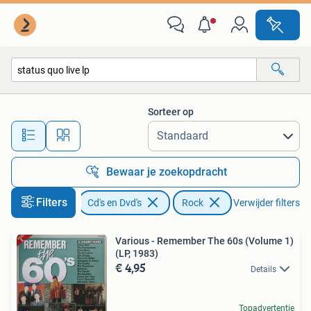
Vinyl | Rock
Sorteer op
Alle afstanden…
Bewaar je zoekopdracht
Filters
Cd's en Dvd's
Rock
Verwijder filters
Various - Remember The 60s (Volume 1)
(LP, 1983)
€ 4,95
Details
Topadvertentie