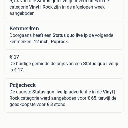
9,7%
van alle
Status quo live lp
advertenties in de
categorie
Vinyl | Rock
zijn in de afgelopen week
aangeboden.
Kenmerken
Doorgaans heeft een
Status quo live lp
de volgende
kenmerken:
12 inch, Poprock.
€ 17
De huidige gemiddelde prijs van een
Status quo live lp
is
€ 17
.
Prijscheck
De duurste
Status quo live lp
advertentie in de
Vinyl |
Rock
categorie werd aangeboden voor
€ 65
, terwijl de
goedkoopste voor
€ 3
stond.