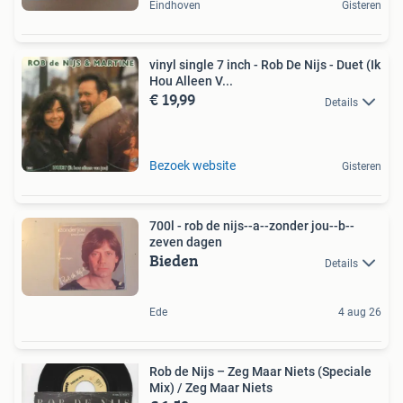
Eindhoven
Gisteren
vinyl single 7 inch - Rob De Nijs - Duet (Ik
Hou Alleen V...
€ 19,99
Details
Bezoek website
Gisteren
700l - rob de nijs--a--zonder jou--b--
zeven dagen
Bieden
Details
Ede
4 aug 26
Rob de Nijs – Zeg Maar Niets (Speciale
Mix) / Zeg Maar Niets