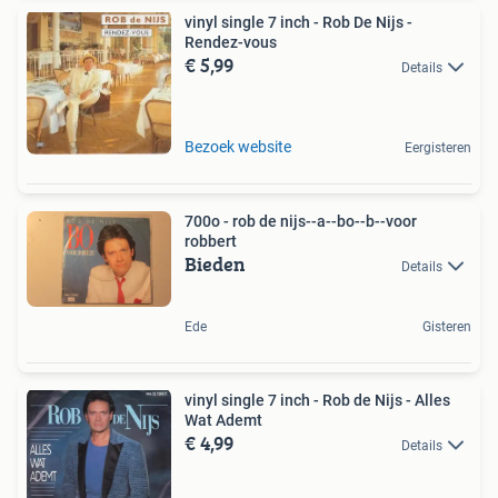
vinyl single 7 inch - Rob De Nijs -
Rendez-vous
€ 5,99
Details
Bezoek website
Eergisteren
700o - rob de nijs--a--bo--b--voor
robbert
Bieden
Details
Ede
Gisteren
vinyl single 7 inch - Rob de Nijs - Alles
Wat Ademt
€ 4,99
Details