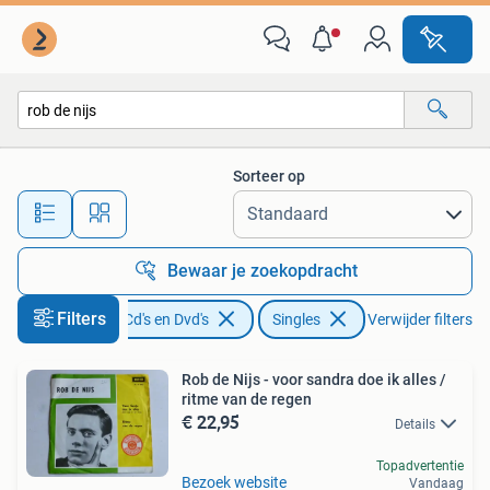
Vinyl Singles
Sorteer op
Alle afstanden…
Bewaar je zoekopdracht
Filters
Cd's en Dvd's
Singles
Verwijder filters
Rob de Nijs - voor sandra doe ik alles /
ritme van de regen
€ 22,95
Details
Topadvertentie
Bezoek website
Vandaag