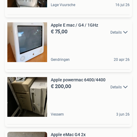
Lage Vuursche
16 jul 26
Apple E mac / G4 / 1GHz
€ 75,00
Details
Gendringen
20 apr 26
Apple powermac 6400/4400
€ 200,00
Details
Vessem
3 jun 26
Apple eMac G4 2x