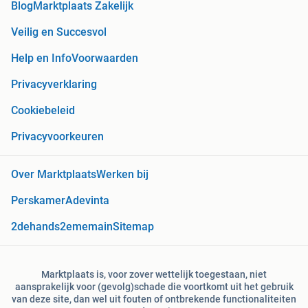
Blog
Marktplaats Zakelijk
Veilig en Succesvol
Help en Info
Voorwaarden
Privacyverklaring
Cookiebeleid
Privacyvoorkeuren
Over Marktplaats
Werken bij
Perskamer
Adevinta
2dehands
2ememain
Sitemap
Marktplaats is, voor zover wettelijk toegestaan, niet
aansprakelijk voor (gevolg)schade die voortkomt uit het gebruik
van deze site, dan wel uit fouten of ontbrekende functionaliteiten