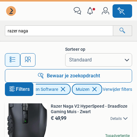
Muizen
Sorteer op
Alle afstanden…
Bewaar je zoekopdracht
Filters
Computers en Software
Muizen
Verwijder filters
Razer Naga V2 HyperSpeed - Draadloze
Gaming Muis - Zwart
€ 49,99
Details
Topadvertentie