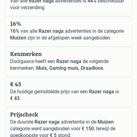
Van alle
Razer naga
advertenties is
44%
beschikbaar
voor verzending.
16%
16%
van alle
Razer naga
advertenties in de categorie
Muizen
zijn in de afgelopen week aangeboden.
Kenmerken
Doorgaans heeft een
Razer naga
de volgende
kenmerken:
Muis, Gaming muis, Draadloos.
€ 43
De huidige gemiddelde prijs van een
Razer naga
is
€ 43
.
Prijscheck
De duurste
Razer naga
advertentie in de
Muizen
categorie werd aangeboden voor
€ 150
, terwijl de
goedkoopste voor
€ 5
stond.