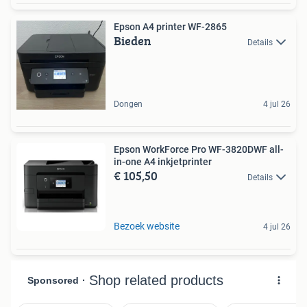
Epson A4 printer WF-2865
Bieden
Details
Dongen
4 jul 26
Epson WorkForce Pro WF-3820DWF all-
in-one A4 inkjetprinter
€ 105,50
Details
Bezoek website
4 jul 26