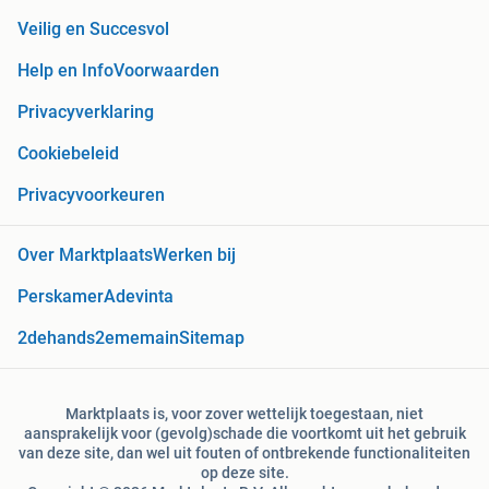
Veilig en Succesvol
Help en Info
Voorwaarden
Privacyverklaring
Cookiebeleid
Privacyvoorkeuren
Over Marktplaats
Werken bij
Perskamer
Adevinta
2dehands
2ememain
Sitemap
Marktplaats is, voor zover wettelijk toegestaan, niet
aansprakelijk voor (gevolg)schade die voortkomt uit het gebruik
van deze site, dan wel uit fouten of ontbrekende functionaliteiten
op deze site.