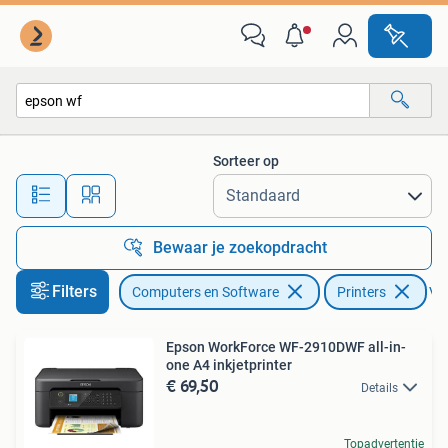
Printers
Sorteer op
Alle afstanden…
Bewaar je zoekopdracht
Filters
Computers en Software
Printers
Ver
Epson WorkForce WF-2910DWF all-in-
one A4 inkjetprinter
€ 69,50
Details
Topadvertentie