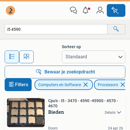
Processors
Sorteer op
Alle afstanden…
Bewaar je zoekopdracht
Filters
Computers en Software
Processors
Cpu's - I5 - 3470 - 4590 -4590S - 4570 -
4670
Bieden
Details
Doorn
24 apr 26