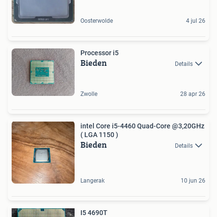
Oosterwolde
4 jul 26
Processor i5
Bieden
Details
Zwolle
28 apr 26
intel Core i5-4460 Quad-Core @3,20GHz
( LGA 1150 )
Bieden
Details
Langerak
10 jun 26
I5 4690T