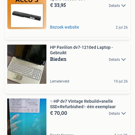
€ 33,95
Details
Bezoek website
2 jul 26
HP Pavilion dv7-1210ed Laptop -
Gebruikt
Bieden
Details
Lemelerveld
19 jul 26
✨HP dv7 Vintage Rebuild+snelle
SSD+Refurbished✨één exemplaar
€ 70,00
Details