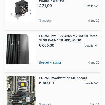
Heatsink with Fan
€ 21,00
Details
Nijmegen
4 aug 26
HP Z620 2x E5-2660v2 2,2Ghz 10 Core/
32GB RAM/ 1TB HDD/Win10
€ 605,00
Details
Bezoek website
4 aug 26
HP Z620 Workstation Mainboard
€ 183,00
Details
Nijmegen
1 jul 26