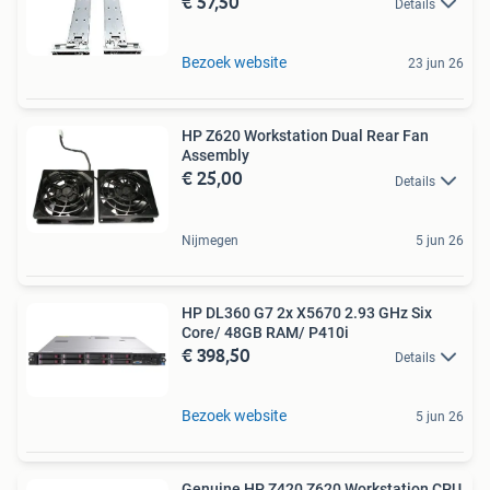
€ 57,50
Details
Bezoek website
23 jun 26
HP Z620 Workstation Dual Rear Fan
Assembly
€ 25,00
Details
Nijmegen
5 jun 26
HP DL360 G7 2x X5670 2.93 GHz Six
Core/ 48GB RAM/ P410i
€ 398,50
Details
Bezoek website
5 jun 26
Genuine HP Z420 Z620 Workstation CPU