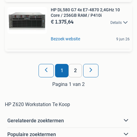
HP DL580 G7 4x E7-4870 2,4GHz 10
Core / 256GB RAM / P410i
€ 1.375,64
Details
Bezoek website
9 jun 26
1
2
Pagina 1 van 2
HP Z620 Workstation Te Koop
Gerelateerde zoektermen
Populaire zoektermen