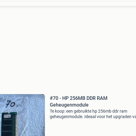
#70 - HP 256MB DDR RAM
Geheugenmodule
Te koop: een gebruikte hp 256mb ddr ram
geheugenmodule. Ideaal voor het upgraden v
oudere desktops of servers die nog ddr-gehe
gebruiken. De module is getest en werkt naar
behoren. Perfect voor