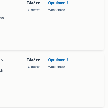
Bieden
Opruimen!!!
Gisteren
Wassenaar
van
est
ties
Bieden
Opruimen!!!
L2
Gisteren
Wassenaar
dr
men
et