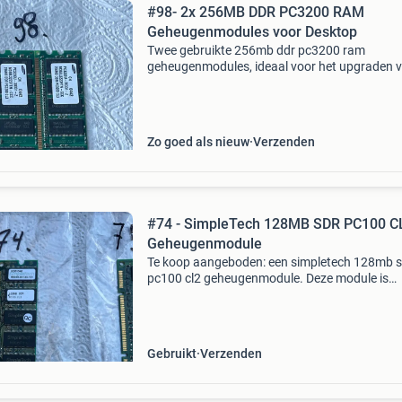
#98- 2x 256MB DDR PC3200 RAM
Geheugenmodules voor Desktop
Twee gebruikte 256mb ddr pc3200 ram
geheugenmodules, ideaal voor het upgraden 
oudere desktopsystemen. De modules zijn get
en werken naar behoren. Perfect om de presta
van een compatibele de
Zo goed als nieuw
Verzenden
#74 - SimpleTech 128MB SDR PC100 C
Geheugenmodule
Te koop aangeboden: een simpletech 128mb s
pc100 cl2 geheugenmodule. Deze module is
geschikt voor oudere desktop- of serversyste
die pc100 sdram ondersteunen. Ideaal voor h
upgraden of reparere
Gebruikt
Verzenden