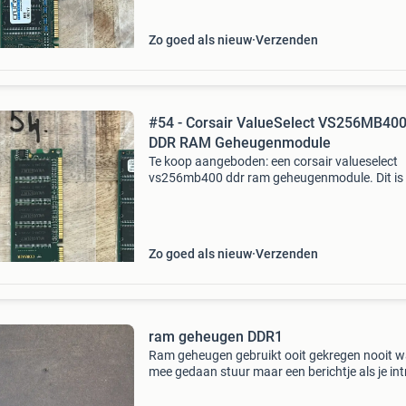
sdram ondersteunen. De module i
Zo goed als nieuw
Verzenden
#54 - Corsair ValueSelect VS256MB40
DDR RAM Geheugenmodule
Te koop aangeboden: een corsair valueselect
vs256mb400 ddr ram geheugenmodule. Dit is
oudere generatie ram, ideaal voor het upgrade
repareren van oudere systemen die ddr-gehe
gebruiken. Co
Zo goed als nieuw
Verzenden
ram geheugen DDR1
Ram geheugen gebruikt ooit gekregen nooit w
mee gedaan stuur maar een berichtje als je in
heb