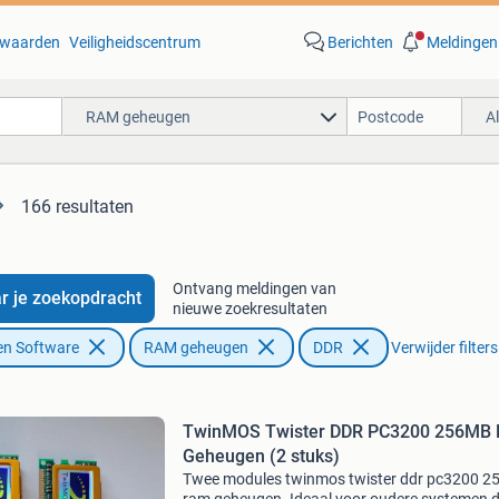
waarden
Veiligheidscentrum
Berichten
Meldingen
RAM geheugen
A
166 resultaten
Ontvang meldingen van
r je zoekopdracht
nieuwe zoekresultaten
en Software
RAM geheugen
DDR
Verwijder filters
TwinMOS Twister DDR PC3200 256MB
Geheugen (2 stuks)
Twee modules twinmos twister ddr pc3200 