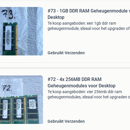
#73 - 1GB DDR RAM Geheugenmodule 
Desktop
Te koop aangeboden: een 1gb ddr ram
geheugenmodule, ideaal voor het upgraden of
repareren van oudere desktopcomputers. Dez
module is getest en functioneert naar behoren
Perfect om de prestaties van
Gebruikt
Verzenden
#72 - 4x 256MB DDR RAM
Geheugenmodules voor Desktop
Te koop aangeboden: vier 256mb ddr ram
geheugenmodules, ideaal voor het upgraden o
repareren van oudere desktopcomputers. De
modules zijn getest en werken naar behoren.
Perfect voor systemen die nog
Gebruikt
Verzenden