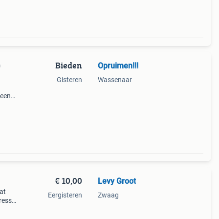
Bieden
Opruimen!!!
0
Gisteren
Wassenaar
 een
n of
ugen
€ 10,00
Levy Groot
at
Eergisteren
Zwaag
tresse