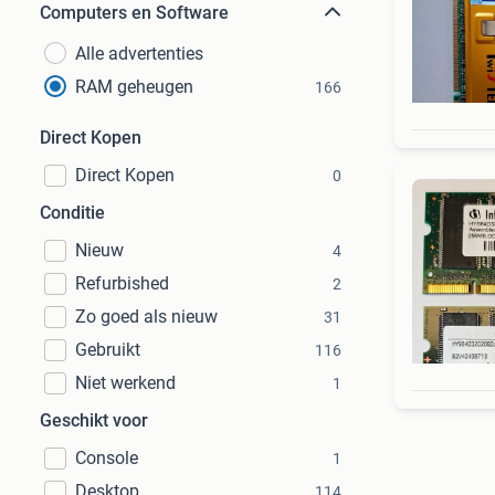
Computers en Software
Alle advertenties
RAM geheugen
166
Direct Kopen
Direct Kopen
0
Conditie
Nieuw
4
Refurbished
2
Zo goed als nieuw
31
Gebruikt
116
Niet werkend
1
Geschikt voor
Console
1
Desktop
114