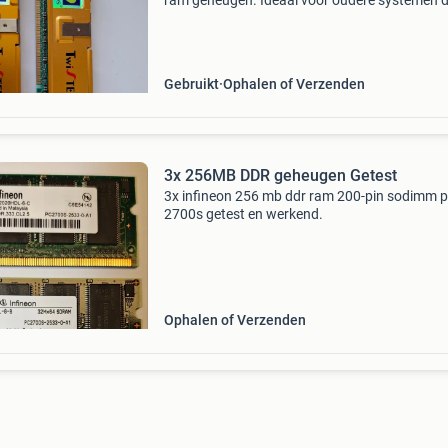
ram geheugen. Ideaal voor oudere systemen d
een upgrade nodig hebben of voor verzamelaa
Let op: compatibiliteit met uw moederbord vo
u koopt.
Gebruikt
Ophalen of Verzenden
3x 256MB DDR geheugen Getest
3x infineon 256 mb ddr ram 200-pin sodimm p
2700s getest en werkend.
Ophalen of Verzenden