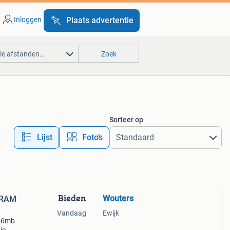
Inloggen
Plaats advertentie
lle afstanden…
Zoek
Sorteer op
Lijst
Foto’s
Bieden
Wouters
 RAM
Vandaag
Ewijk
256mb