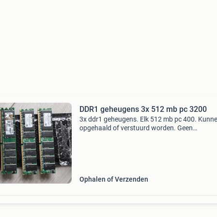
DDR1 geheugens 3x 512 mb pc 3200
3x ddr1 geheugens. Elk 512 mb pc 400. Kunn
opgehaald of verstuurd worden. Geen
betaalverzoekjes alleen handmatig overschrijv
ophalen kan ook. 3,80 Dhl afhaalpunt of 4,30 
briefpost met tra
Ophalen of Verzenden