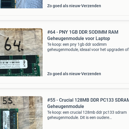
Zo goed als nieuw
Verzenden
#64 - PNY 1GB DDR SODIMM RAM
Geheugenmodule voor Laptop
Te koop: een pny 1gb ddr sodimm
geheugenmodule, ideaal voor het upgraden of
repareren van oudere laptops. Dit type geheug
geschikt voor laptops die ddr-geheugen
ondersteunen. De module is in goed
Zo goed als nieuw
Verzenden
#55 - Crucial 128MB DDR PC133 SDRA
Geheugenmodule
Te koop: een crucial 128mb ddr pc133 sdram
geheugenmodule. Dit is een oudere
geheugenmodule, ideaal voor het upgraden of
repareren van oudere systemen die nog ddr p