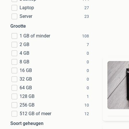
Laptop
27
Server
23
Grootte
1 GB of minder
108
2 GB
7
4 GB
0
8 GB
0
16 GB
0
32 GB
0
64 GB
0
128 GB
1
256 GB
10
512 GB of meer
12
Soort geheugen