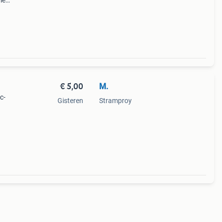
ie
rs.
ordat
€ 5,00
M.
c-
Gisteren
Stramproy