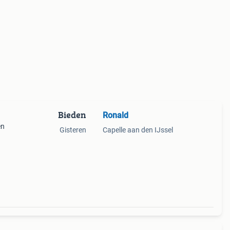
Bieden
Ronald
en
Gisteren
Capelle aan den IJssel
en of
thuis