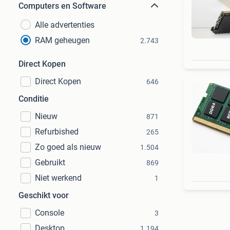
Computers en Software
Alle advertenties
RAM geheugen
2.743
Direct Kopen
Direct Kopen
646
Conditie
Nieuw
871
Refurbished
265
Zo goed als nieuw
1.504
Gebruikt
869
Niet werkend
1
Geschikt voor
Console
3
Desktop
1.194