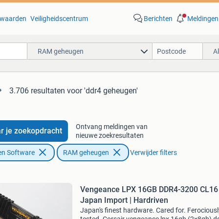
waarden
Veiligheidscentrum
Berichten
Meldingen
RAM geheugen
A
3.706 resultaten
voor 'ddr4 geheugen'
Ontvang meldingen van
r je zoekopdracht
nieuwe zoekresultaten
en Software
RAM geheugen
Verwijder filters
Vengeance LPX 16GB DDR4-3200 CL16
Japan Import | Hardriven
Japan's finest hardware. Cared for. Ferociousl