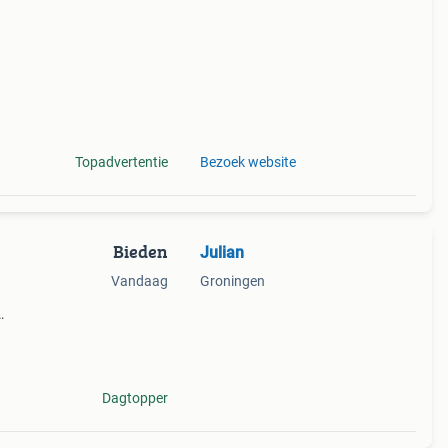
is b
Topadvertentie
Bezoek website
Bieden
Julian
Vandaag
Groningen
 het
n een
Dagtopper