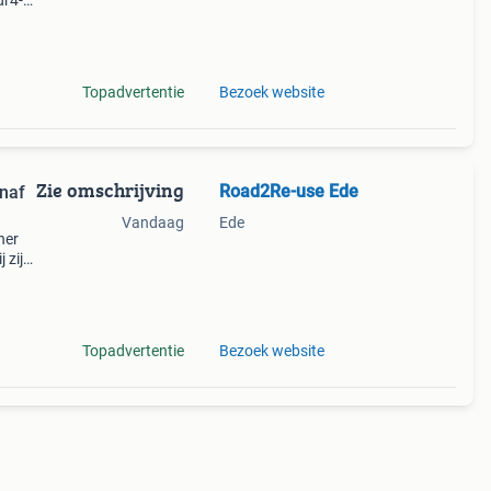
dr4-
t86 +
nder
Topadvertentie
Bezoek website
Zie omschrijving
Road2Re-use Ede
naf
Vandaag
Ede
ner
 zijn
olle
e
Topadvertentie
Bezoek website