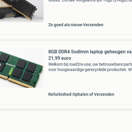
tested. Corsair vengeance lpx 16gb (2×8gb) d
3200 cl16 low profile design getest — memtes
functietest · 3 op voorraad wordt geleverd zo
Zo goed als nieuw
Verzenden
8GB DDR4 Sodimm laptop geheugen va
21,99 euro
Welkom bij road2re-use, uw betrouwbare part
voor hoogwaardige gerecyclede producten. Wij
trots op ons werk in het recyclen van waardev
materialen en het aanbieden van producten di
grondig
Refurbished
Ophalen of Verzenden