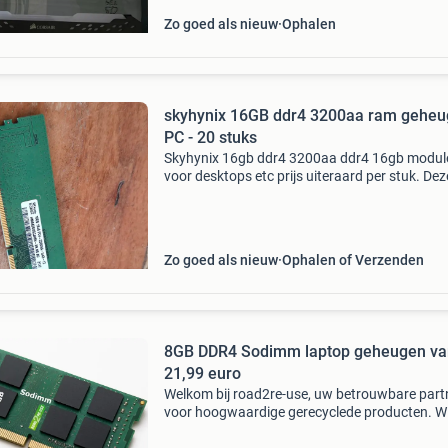
Zo goed als nieuw
Ophalen
skyhynix 16GB ddr4 3200aa ram gehe
PC - 20 stuks
Skyhynix 16gb ddr4 3200aa ddr4 16gb modul
voor desktops etc prijs uiteraard per stuk. Dez
toppers zijn getest, volledig werkend en zullen
een lange tijd plezier opleveren, uiteraard wer
te z
Zo goed als nieuw
Ophalen of Verzenden
8GB DDR4 Sodimm laptop geheugen va
21,99 euro
Welkom bij road2re-use, uw betrouwbare part
voor hoogwaardige gerecyclede producten. Wij
trots op ons werk in het recyclen van waardev