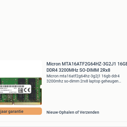
Micron MTA16ATF2G64HZ-3G2J1 16G
DDR4 3200MHz SO-DIMM 2Rx8
Micron mta16atf2g64hz-3g2j1 16gb ddr4
3200mhz so-dimm 2rx8 laptop geheugen
samenvatting originele micron 16gb ddr4 so
geheugenmodule met een snelheid van 3200 
en 2rx8-geheugenopbouw. Ideaal v
 jaar garantie
Nieuw
Ophalen of Verzenden