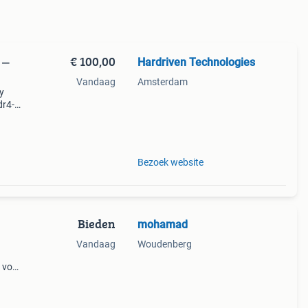
€ 100,00
Hardriven Technologies
 —
Vandaag
Amsterdam
y
dr4-
t86 +
nder
Bezoek website
Bieden
mohamad
Vandaag
Woudenberg
 voor
ing