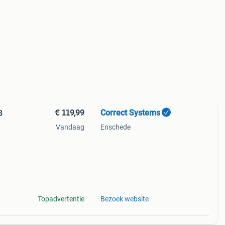
€ 119,99
Correct Systems
B
Vandaag
Enschede
-dimm
mhz
Topadvertentie
Bezoek website