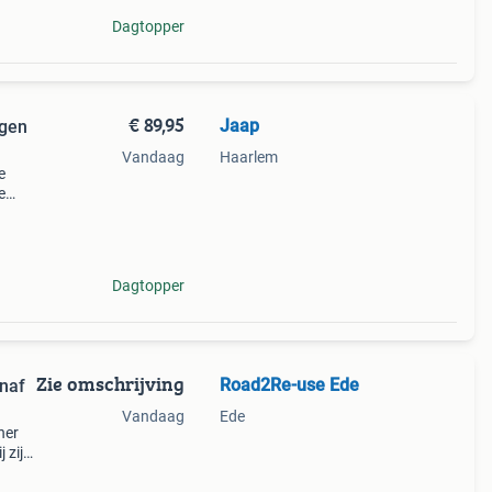
Dagtopper
€ 89,95
Jaap
ugen
Vandaag
Haarlem
e
e
 nog
kend
Dagtopper
Zie omschrijving
Road2Re-use Ede
naf
Vandaag
Ede
ner
 zijn
olle