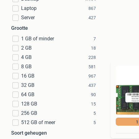
Laptop
867
Server
427
Grootte
1 GB of minder
7
2 GB
18
4 GB
228
8 GB
581
16 GB
967
32 GB
437
64 GB
90
128 GB
15
256 GB
5
512 GB of meer
1
5
Soort geheugen