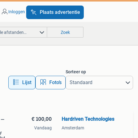
Inloggen
Plaats advertentie
lle afstanden…
Zoek
Sorteer op
Lijst
Foto’s
€ 100,00
Hardriven Technologies
 —
Vandaag
Amsterdam
y