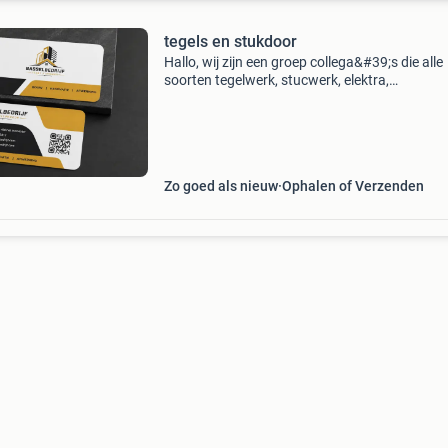
tegels en stukdoor
Hallo, wij zijn een groep collega&#39;s die alle
soorten tegelwerk, stucwerk, elektra,
loodgieterswerk en schilderwerk uitvoeren. We
op zoek naar extra werk. We zijn gespecialisee
kleine
Zo goed als nieuw
Ophalen of Verzenden