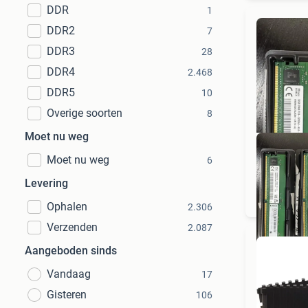
DDR
1
DDR2
7
DDR3
28
DDR4
2.468
DDR5
10
Overige soorten
8
Moet nu weg
Moet nu weg
6
Levering
Ophalen
2.306
Verzenden
2.087
Aangeboden sinds
Vandaag
17
Gisteren
106