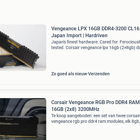
Vengeance LPX 16GB DDR4-3200 CL16
Japan Import | Hardriven
Japan's finest hardware. Cared for. Ferociousl
tested. Corsair vengeance lpx 16gb (2×8gb) d
3200 cl16 low profile design getest — memtes
functietest · 3 op voorraad wordt geleverd zo
Zo goed als nieuw
Verzenden
Corsair Vengeance RGB Pro DDR4 RAM
16GB (2x8) 3200MHz
Te koop aangeboden: een set van twee corsair
vengeance rgb pro ddr4 ram modules, elk 8gb,
een totaal van 16gb. De modules hebben een
snelheid van 3200mhz en zijn ideaal voor gam
of professione