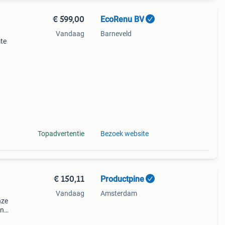
€ 599,00
EcoRenu BV
Vandaag
Barneveld
mte
en in
Topadvertentie
Bezoek website
€ 150,11
Productpine
Vandaag
Amsterdam
nze
en
perkte