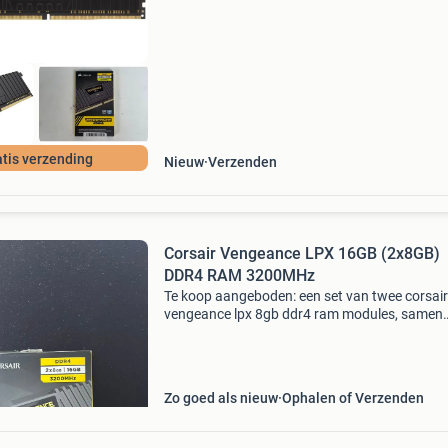
voorraad. Niet tevreden? Retourneren kan grat
tis verzending
Nieuw
Verzenden
Corsair Vengeance LPX 16GB (2x8GB)
DDR4 RAM 3200MHz
Te koop aangeboden: een set van twee corsair
vengeance lpx 8gb ddr4 ram modules, samen
16gb. Deze geheugenmodules zijn ideaal voor
upgraden van een desktop of laptop en biede
snelle geheugens
Zo goed als nieuw
Ophalen of Verzenden