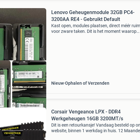
Lenovo Geheugenmodule 32GB PC4-
3200AA RE4 - Gebruikt Default
Kast open, modules plaatsen, direct méér rui
voor zware taken. Dit is het moment waarop
techniek het verschil maakt zonder dat je er ur
hoeft te steken. Een gebruikte lenovo
geheugenmodule voe
Nieuw
Ophalen of Verzenden
Corsair Vengeance LPX - DDR4
Werkgeheugen 16GB 3200MT/s
Dit is een retourkansje! Vandaag besteld op o
website, binnen 1 werkdag in huis. 12 Maand
garantie. Gratis verzending boven de €20. Be