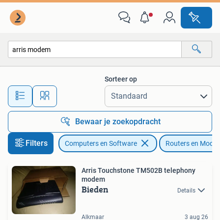
Routers en Modems
Sorteer op
Alle afstanden…
Bewaar je zoekopdracht
Filters
Computers en Software
Routers en Mode
Arris Touchstone TM502B telephony
modem
Bieden
Details
Alkmaar
3 aug 26