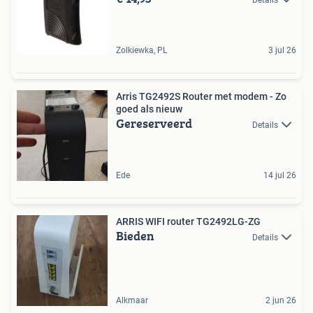
Zolkiewka, PL
3 jul 26
Arris TG2492S Router met modem - Zo
goed als nieuw
Gereserveerd
Details
Ede
14 jul 26
ARRIS WIFI router TG2492LG-ZG
Bieden
Details
Alkmaar
2 jun 26