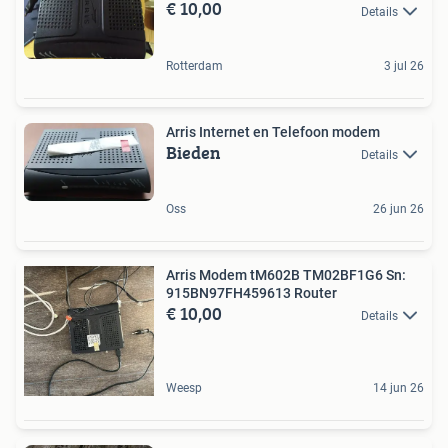
€ 10,00
Details
Rotterdam
3 jul 26
Arris Internet en Telefoon modem
Bieden
Details
Oss
26 jun 26
Arris Modem tM602B TM02BF1G6 Sn:
915BN97FH459613 Router
€ 10,00
Details
Weesp
14 jun 26