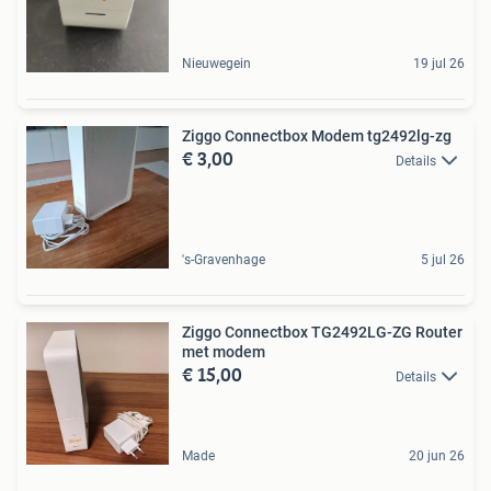
Nieuwegein
19 jul 26
Ziggo Connectbox Modem tg2492lg-zg
€ 3,00
Details
's-Gravenhage
5 jul 26
Ziggo Connectbox TG2492LG-ZG Router
met modem
€ 15,00
Details
Made
20 jun 26