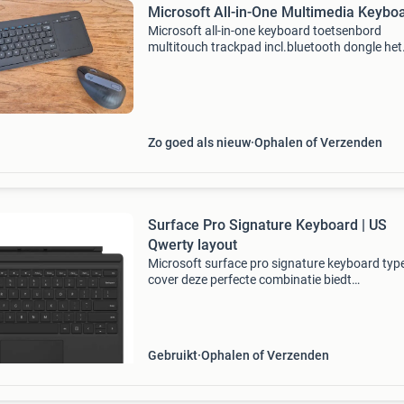
Microsoft All-in-One Multimedia Keybo
Microsoft all-in-one keyboard toetsenbord
multitouch trackpad incl.bluetooth dongle het
microsoft all-in-one media toetsenbord is een
combinatie van een toetsenbord en een track
Het geïntegreerde
Zo goed als nieuw
Ophalen of Verzenden
Surface Pro Signature Keyboard | US
Qwerty layout
Microsoft surface pro signature keyboard typ
cover deze perfecte combinatie biedt
ongeëvenaarde veelzijdigheid. De premium ty
cover is voorzien van een groot glazen touchp
Geschikt voor surface
Gebruikt
Ophalen of Verzenden