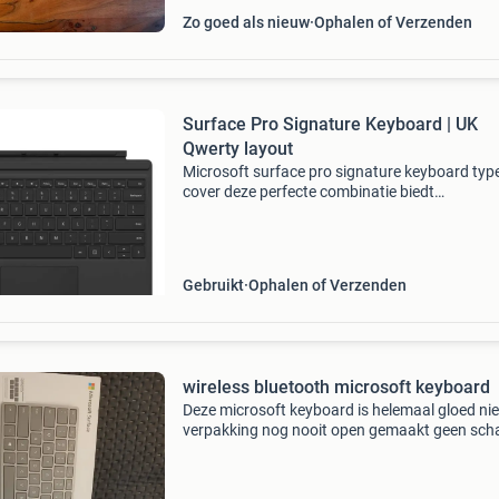
Zo goed als nieuw
Ophalen of Verzenden
Surface Pro Signature Keyboard | UK
Qwerty layout
Microsoft surface pro signature keyboard typ
cover deze perfecte combinatie biedt
ongeëvenaarde veelzijdigheid. De premium ty
cover is voorzien van een groot glazen touchp
Geschikt voor surface
Gebruikt
Ophalen of Verzenden
wireless bluetooth microsoft keyboard
Deze microsoft keyboard is helemaal gloed ni
verpakking nog nooit open gemaakt geen sch
werkt snel en goed gebruik er zelf ook eentje e
een top ding van kwaliteit