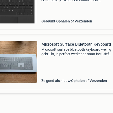
cover deze perfecte combinatie biedt
ongeëvenaarde veelzijdigheid. De premium ty
cover is voorzien van een groot glazen touchp
Geschikt voor surface
Gebruikt
Ophalen of Verzenden
Microsoft Surface Bluetooth Keyboard
Microsoft surface bluetooth keyboard weinig
gebruikt, in perfect werkende staat inclusief
originele verpakking.
Zo goed als nieuw
Ophalen of Verzenden