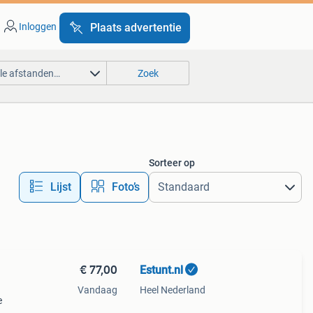
Inloggen
Plaats advertentie
lle afstanden…
Zoek
Sorteer op
Lijst
Foto’s
€ 77,00
Estunt.nl
Vandaag
Heel Nederland
e