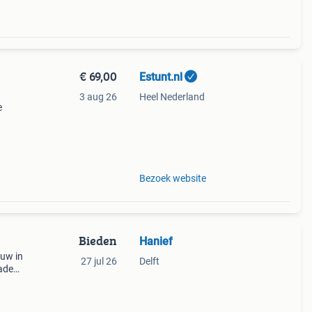
€ 69,00
Estunt.nl
3 aug 26
Heel Nederland
e
pe
ad.
Bezoek website
Bieden
Hanief
euw in
27 jul 26
Delft
ade
cht