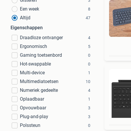
Gisteren
3
Een week
8
Altijd
47
Eigenschappen
Draadloze ontvanger
4
Ergonomisch
5
Gaming toetsenbord
0
Hot-swappable
0
Multi-device
1
Multimediatoetsen
10
Numeriek gedeelte
4
Oplaadbaar
1
Opvouwbaar
3
Plug-and-play
3
Polssteun
0