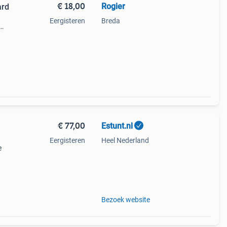
€ 18,00
Rogier
ard
Eergisteren
Breda
pad.
€ 77,00
Estunt.nl
Eergisteren
Heel Nederland
e
pe
ad.
Bezoek website