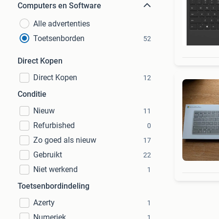
Computers en Software
Alle advertenties
Toetsenborden
52
Direct Kopen
Direct Kopen
12
Conditie
Nieuw
11
Refurbished
0
Zo goed als nieuw
17
Gebruikt
22
Niet werkend
1
Toetsenbordindeling
Azerty
1
Numeriek
1