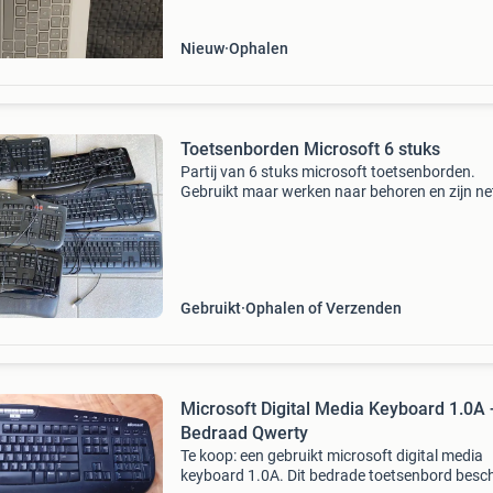
Nieuw
Ophalen
Toetsenborden Microsoft 6 stuks
Partij van 6 stuks microsoft toetsenborden.
Gebruikt maar werken naar behoren en zijn ne
en schoon. Allemaal qwerty toetsenbord indel
Bedraag dmv usb aansluiting. Modellen : ku-1
keyboard
Gebruikt
Ophalen of Verzenden
Microsoft Digital Media Keyboard 1.0A 
Bedraad Qwerty
Te koop: een gebruikt microsoft digital media
keyboard 1.0A. Dit bedrade toetsenbord besch