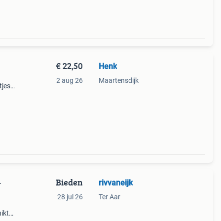
€ 22,50
Henk
2 aug 26
Maartensdijk
tjes
ing.
079,
Bieden
rivvaneijk
-
28 jul 26
Ter Aar
ikt