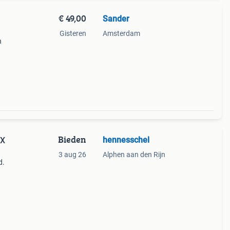
€ 49,00
Sander
Gisteren
Amsterdam
n
Bieden
hennesschel
 X
3 aug 26
Alphen aan den Rijn
d.
es