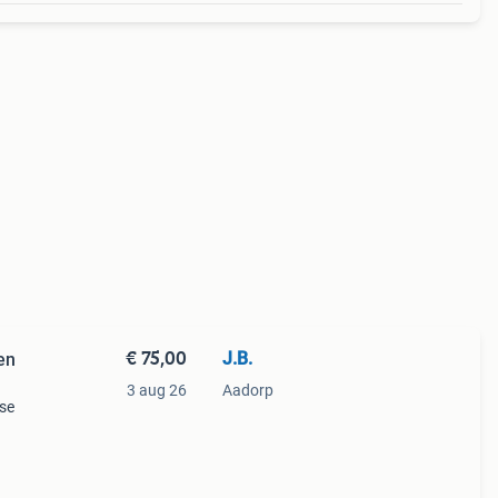
€ 75,00
J.B.
en
3 aug 26
Aadorp
se
t
imale