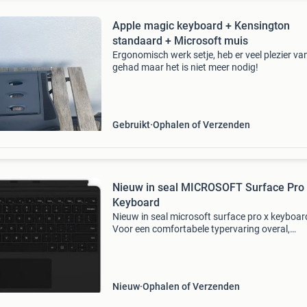
Apple magic keyboard + Kensington
standaard + Microsoft muis
Ergonomisch werk setje, heb er veel plezier va
gehad maar het is niet meer nodig!
Gebruikt
Ophalen of Verzenden
Nieuw in seal MICROSOFT Surface Pro
Keyboard
Nieuw in seal microsoft surface pro x keyboar
Voor een comfortabele typervaring overal,
combineer je het surface pro x keyboard met
surface pro x. De eenvoudige en compacte ho
heeft ook een groot
Nieuw
Ophalen of Verzenden