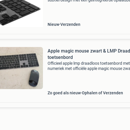
subtiel design met een geïntegreerde oplaadb
batterij en geoptimaliseerde toetsen. Zo is het
schaarmechanisme onder elke toets verbeter
de stabilit
Nieuw
Verzenden
Apple magic mouse zwart & LMP Draad
toetsenbord
Officieel apple lmp draadloos toetsenbord met
numeriek met officiële apple magic mouse zwa
draadloos beiden vrijwel nooit gebruikt! Zo go
nieuw! €100 voor allebei de items
Zo goed als nieuw
Ophalen of Verzenden