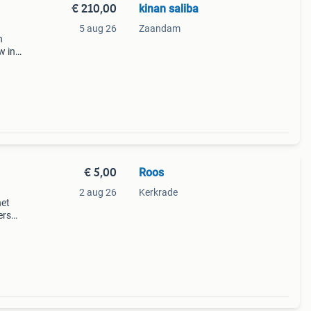
€ 210,00
kinan saliba
5 aug 26
Zaandam
n
w in
 100%
€ 5,00
Roos
2 aug 26
Kerkrade
het
ers
p of
and-pl