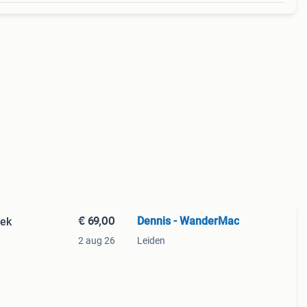
€ 69,00
Dennis - WanderMac
iek
2 aug 26
Leiden
c
)