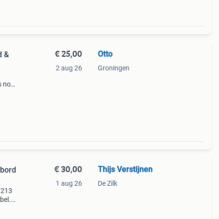
€ 25,00
Otto
d &
2 aug 26
Groningen
s nog
€ 30,00
Thijs Verstijnen
nbord
1 aug 26
De Zilk
g213
bel.
die op