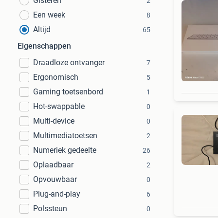
Gisteren
2
Een week
8
Altijd
65
Eigenschappen
Draadloze ontvanger
7
Ergonomisch
5
Gaming toetsenbord
1
Hot-swappable
0
Multi-device
0
Multimediatoetsen
2
Numeriek gedeelte
26
Oplaadbaar
2
Opvouwbaar
0
Plug-and-play
6
Polssteun
0