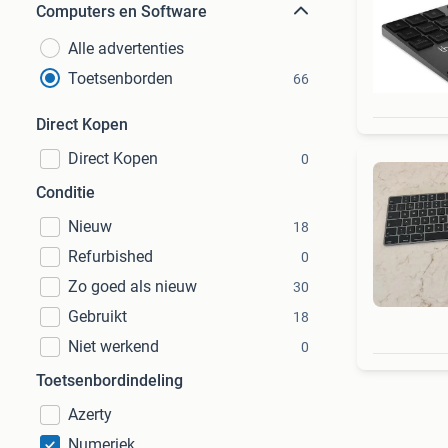
Computers en Software
Alle advertenties
Toetsenborden
66
Direct Kopen
Direct Kopen
0
Conditie
Nieuw
18
Refurbished
0
Zo goed als nieuw
30
Gebruikt
18
Niet werkend
0
Toetsenbordindeling
Azerty
Numeriek