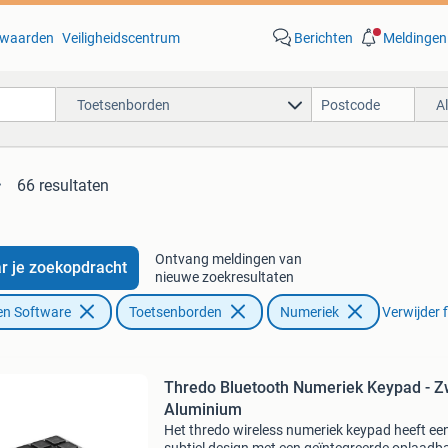
waarden
Veiligheidscentrum
Berichten
Meldingen
Toetsenborden
A
66 resultaten
Ontvang meldingen van
r je zoekopdracht
nieuwe zoekresultaten
en Software
Toetsenborden
Numeriek
Verwijder f
Thredo Bluetooth Numeriek Keypad - Z
Aluminium
Het thredo wireless numeriek keypad heeft ee