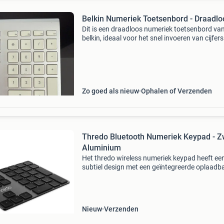
Belkin Numeriek Toetsenbord - Draadlo
Dit is een draadloos numeriek toetsenbord va
belkin, ideaal voor het snel invoeren van cijfers
toetsenbord is in goede staat en werkt perfect
is een handige aanvulling voor laptops zonder
Zo goed als nieuw
Ophalen of Verzenden
Thredo Bluetooth Numeriek Keypad - Z
Aluminium
Het thredo wireless numeriek keypad heeft ee
subtiel design met een geïntegreerde oplaadb
batterij en geoptimaliseerde toetsen. Zo is het
schaarmechanisme onder elke toets verbeter
de stabilit
Nieuw
Verzenden