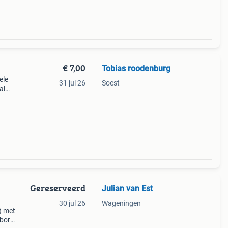
€ 7,00
Tobias roodenburg
ele
31 jul 26
Soest
al
r wie
Gereserveerd
Julian van Est
30 jul 26
Wageningen
) met
nbord