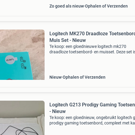
Zo goed als nieuw
Ophalen of Verzenden
Logitech MK270 Draadloze Toetsenbor
Muis Set - Nieuw
Te koop: een gloednieuwe logitech mk270
draadloze toetsenbord- en muisset. Deze set i
nieuw in de originele verpakking en is nooit
gebruikt. Ideaal voor thuis, op kantoor of voor
studiedoeleinden
Nieuw
Ophalen of Verzenden
Logitech G213 Prodigy Gaming Toetse
- Nieuw
Te koop: een gloednieuw, ongebruikt logitech 
prodigy gaming toetsenbord, compleet met ka
Het toetsenbord is in perfecte staat, alleen de
originele doos ontbreekt. Ideaal voor gamers 