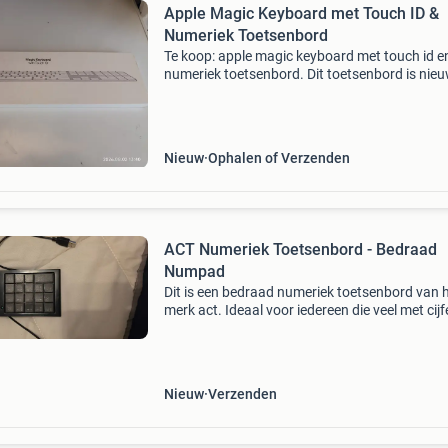
Apple Magic Keyboard met Touch ID &
Numeriek Toetsenbord
Te koop: apple magic keyboard met touch id e
numeriek toetsenbord. Dit toetsenbord is nieu
ongeopende, verzegelde verpakking en is een
origineel apple-product. Het toetsenbord is
voorzien va
Nieuw
Ophalen of Verzenden
ACT Numeriek Toetsenbord - Bedraad
Numpad
Dit is een bedraad numeriek toetsenbord van 
merk act. Ideaal voor iedereen die veel met cijf
werkt en geen numeriek gedeelte op zijn lapto
compacte toetsenbord heeft. Het is een plug-
Nieuw
Verzenden