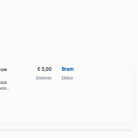
€ 5,00
Bram
euw
Gisteren
Elsloo
blok
 voor
 data-
k.