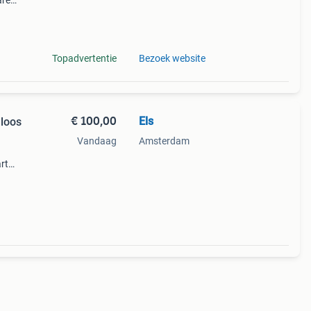
are
d om
Topadvertentie
Bezoek website
€ 100,00
Els
loos
Vandaag
Amsterdam
rt
ed als