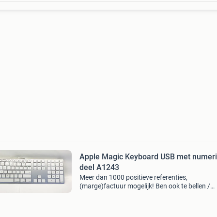
Apple Magic Keyboard USB met numer
deel A1243
Meer dan 1000 positieve referenties,
(marge)factuur mogelijk! Ben ook te bellen /
whatsappen op 0636458891. Het apple magi
keyboard met numeriek deel (bedraad via usb
combineert het strakke apple-de