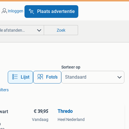
Inloggen
Plaats advertentie
lle afstanden…
Zoek
Sorteer op
Lijst
Foto’s
ilters
€ 39,95
Thredo
wart
Vandaag
Heel Nederland
n