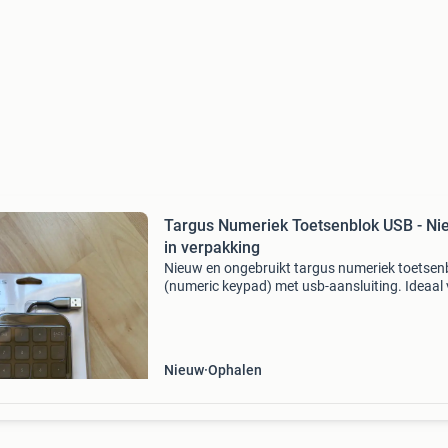
Targus Numeriek Toetsenblok USB - Ni
in verpakking
Nieuw en ongebruikt targus numeriek toetsen
(numeric keypad) met usb-aansluiting. Ideaal
laptops zonder numeriek gedeelte, voor snelle
invoer. Compatibel met pc, mac en chromeboo
Compa
Nieuw
Ophalen