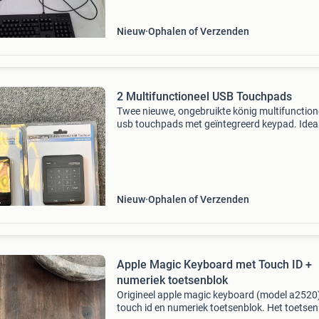
zo
Nieuw
Ophalen of Verzenden
2 Multifunctioneel USB Touchpads
Twee nieuwe, ongebruikte könig multifunction
usb touchpads met geïntegreerd keypad. Idea
voor notebooks en computers. Plug-and-play
functionaliteit voor direct gebruik. Perfect voo
een compa
Nieuw
Ophalen of Verzenden
Apple Magic Keyboard met Touch ID +
numeriek toetsenblok
Origineel apple magic keyboard (model a2520
touch id en numeriek toetsenblok. Het toetse