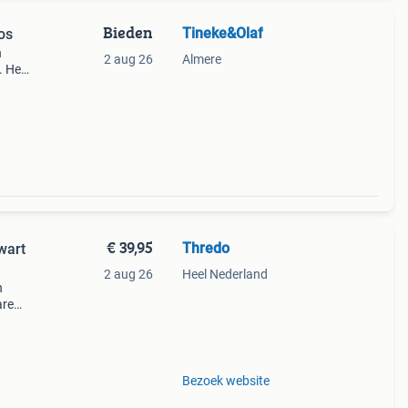
Bieden
Tineke&Olaf
os
n
2 aug 26
Almere
. Het
. Het
 n
€ 39,95
Thredo
wart
2 aug 26
Heel Nederland
n
are
d om
Bezoek website