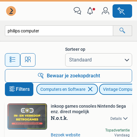
Vintage Computers
Sorteer op
Alle afstanden…
Bewaar je zoekopdracht
Filters
Computers en Software
Vintage Compute
inkoop games consoles Nintendo Sega
enz. direct mogelijk
N.o.t.k.
Details
Topadvertentie
Bezoek website
Vandaag