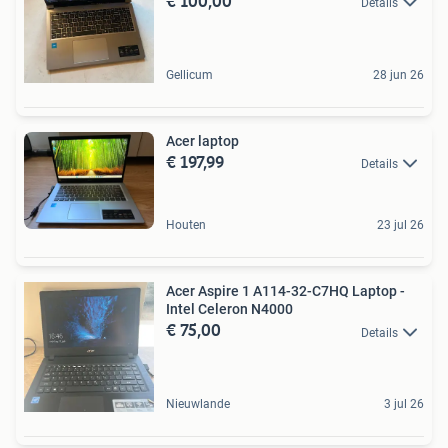
€ 100,00
Details
Gellicum
28 jun 26
Acer laptop
€ 197,99
Details
Houten
23 jul 26
Acer Aspire 1 A114-32-C7HQ Laptop -
Intel Celeron N4000
€ 75,00
Details
Nieuwlande
3 jul 26