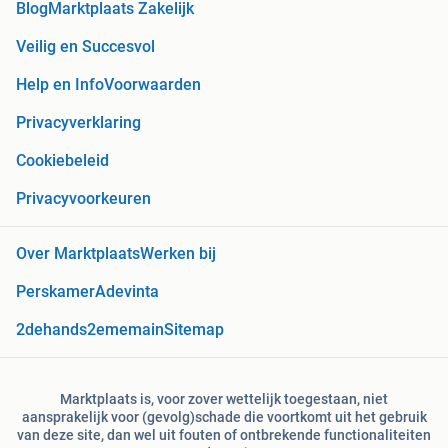
Blog
Marktplaats Zakelijk
Veilig en Succesvol
Help en Info
Voorwaarden
Privacyverklaring
Cookiebeleid
Privacyvoorkeuren
Over Marktplaats
Werken bij
Perskamer
Adevinta
2dehands
2ememain
Sitemap
Marktplaats is, voor zover wettelijk toegestaan, niet
aansprakelijk voor (gevolg)schade die voortkomt uit het gebruik
van deze site, dan wel uit fouten of ontbrekende functionaliteiten