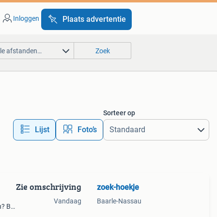
Inloggen
Plaats advertentie
lle afstanden…
Zoek
Sorteer op
Lijst
Foto’s
Zie omschrijving
zoek-hoekje
Vandaag
Baarle-Nassau
? Bij
échte