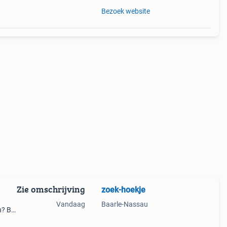
Bezoek website
Zie omschrijving
zoek-hoekje
Vandaag
Baarle-Nassau
? Bij
échte