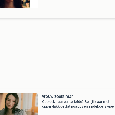
vrouw zoekt man
Op zoek naar échte liefde? Ben jij klaar met
oppervlakkige datingapps en eindeloos swipen
e-matching draait het om serieuze relaties en 