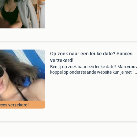
verbinding. Voor singles 18+ focus op langdur
rela
Op zoek naar een leuke date? Succes
verzekerd!
Ben jij op zoek naar een leuke date? Man vrou
koppel op onderstaande website kun je met 1
muisklik alle nederlandse datingsites zien en h
gegarandeerd binnen enkele minuten een mat
Neem een k
ces verzekerd!