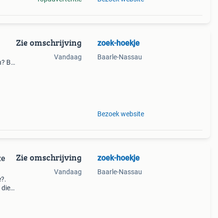
Zie omschrijving
zoek-hoekje
Vandaag
Baarle-Nassau
? Bij
échte
ige
Bezoek website
Zie omschrijving
zoek-hoekje
ze
Vandaag
Baarle-Nassau
e?.
 die
e
li