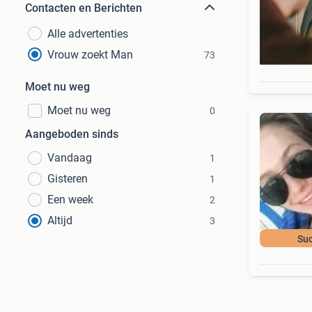
Contacten en Berichten
Alle advertenties
Vrouw zoekt Man
73
Moet nu weg
Moet nu weg
0
Aangeboden sinds
Vandaag
1
Gisteren
1
Een week
2
Altijd
3
Suc