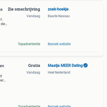
Zie omschrijving
zoek-hoekje
ze
Vandaag
Baarle-Nassau
e?.
 die
e
li
Topadvertentie
Bezoek website
Gratis
Maatje MEER Dating
een
Vandaag
Heel Nederland
et
eer
e
groot
Topadvertentie
Bezoek website