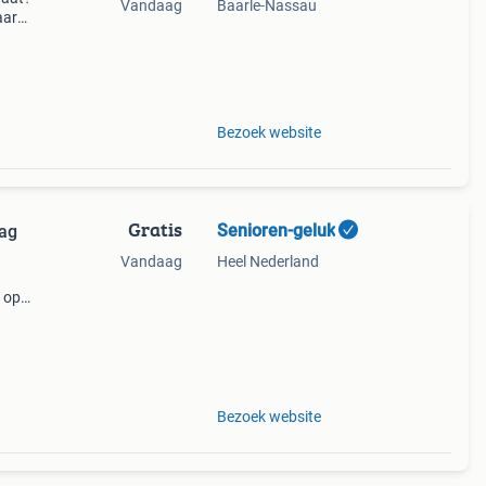
Vandaag
Baarle-Nassau
aar
andse
 zoek
Bezoek website
Gratis
Senioren-geluk
aag
Vandaag
Heel Nederland
 op
nnen
Bezoek website