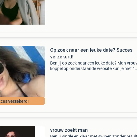
verbinding. Voor singles 18+ focus op langdur
rela
Op zoek naar een leuke date? Succes
verzekerd!
Ben jij op zoek naar een leuke date? Man vrou
koppel op onderstaande website kun je met 1
muisklik alle nederlandse datingsites zien en h
gegarandeerd binnen enkele minuten een mat
Neem een k
ces verzekerd!
vrouw zoekt man
Ben jij single en klaar met swipen zonder resul