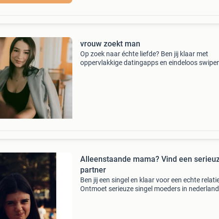
vrouw zoekt man
Op zoek naar échte liefde? Ben jij klaar met
oppervlakkige datingapps en eindeloos swipen
e-matching draait het om serieuze relaties en 
verbinding. Voor singles 18+ focus op langdur
rela
Alleenstaande mama? Vind een serieu
partner
Ben jij een singel en klaar voor een echte relati
Ontmoet serieuze singel moeders in nederland
ook op zoek zijn gratis aanmelden alleen echt
profielen direct contact mogelijk discreet en vei