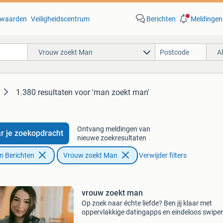
waarden
Veiligheidscentrum
Berichten
Meldingen
Vrouw zoekt Man
A
1.380 resultaten
voor 'man zoekt man'
Ontvang meldingen van
r je zoekopdracht
nieuwe zoekresultaten
n Berichten
Vrouw zoekt Man
Verwijder filters
vrouw zoekt man
Op zoek naar échte liefde? Ben jij klaar met
oppervlakkige datingapps en eindeloos swipen
e-matching draait het om serieuze relaties en 