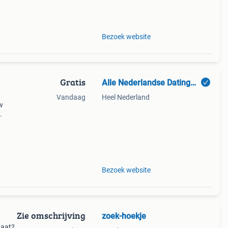
ige
Bezoek website
Gratis
Alle Nederlandse Datingsites
Vandaag
Heel Nederland
w
eb je
ch.
Bezoek website
Zie omschrijving
zoek-hoekje
taat?