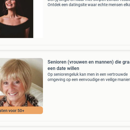
Ontdek een datingsite waar echte mensen elk
ontmoeten. Gratis aanmelden actieve nederl
singles discreet en veilig ga naar onze website
Senioren (vrouwen en mannen) die gr
een date willen
Op seniorengeluk kan men in een vertrouwde
omgeving op een eenvoudige en veilige manier
zoek naar nieuwe contacten. Vrouwen en ma
zoeken op deze site een leuk contact voor een
gezellige afspraa
aten voor 50+