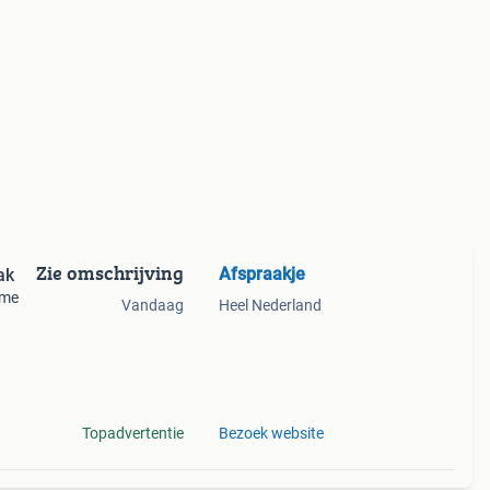
Zie omschrijving
Afspraakje
ak
ame
Vandaag
Heel Nederland
Topadvertentie
Bezoek website