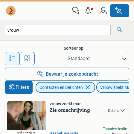
Vrouw zoekt Man
Sorteer op
Alle afstanden…
Bewaar je zoekopdracht
Filters
Contacten en Berichten
Vrouw zoekt Man
vrouw zoekt man
Zie omschrijving
Details
Topadvertentie
Bezoek website
Vandaag