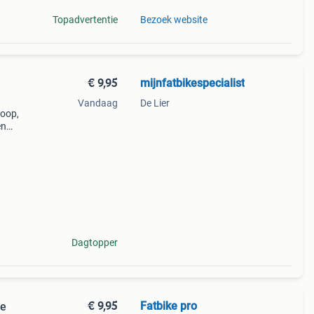
Topadvertentie
Bezoek website
€ 9,95
mijnfatbikespecialist
Vandaag
De Lier
koop,
en
m lang
Dagtopper
€ 9,95
Fatbike pro
ie