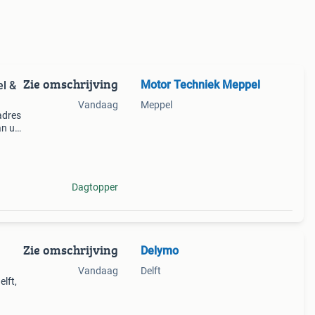
Zie omschrijving
Motor Techniek Meppel
el &
Vandaag
Meppel
adres
an uw
j
res !
Dagtopper
Zie omschrijving
Delymo
Vandaag
Delft
lft,