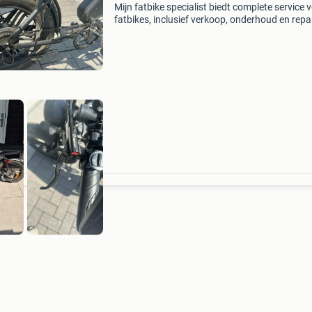
Mijn fatbike specialist biedt complete service 
fatbikes, inclusief verkoop, onderhoud en repa
Wij zorgen ervoor dat uw fatbike altijd in
topconditie is. Profiteer van onze handige haal