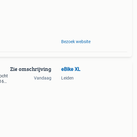
e
Bezoek website
Zie omschrijving
eBike XL
ocht
Vandaag
Leiden
 16
aar -