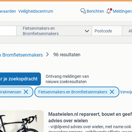
waarden
Veiligheidscentrum
Berichten
Meldingen
Fietsenmakers en
A
Bromfietsenmakers
96 resultaten
n Bromfietsenmakers
Ontvang meldingen van
r je zoekopdracht
nieuwe zoekresultaten
n Vakmensen
Fietsenmakers en Bromfietsenmakers
Verwijd
Maatwielen.nl repareert, bouwt en geef
advies over wielen
- vrijblijvend advies over wielen, met name ook