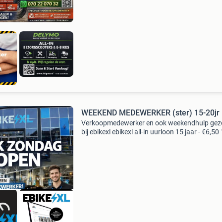
reparaties voor particulieren en bedrijven. Onz
diensten: • scoote
WEEKEND MEDEWERKER (ster) 15-20jr
Verkoopmedewerker en ook weekendhulp gez
bij ebikexl ebikexl all-in uurloon 15 jaar - €6,50
jaar - €7,25 17 jaar - €8,25 18 jaar - €10,00 19 j
€12,00 20 jaar - &eu