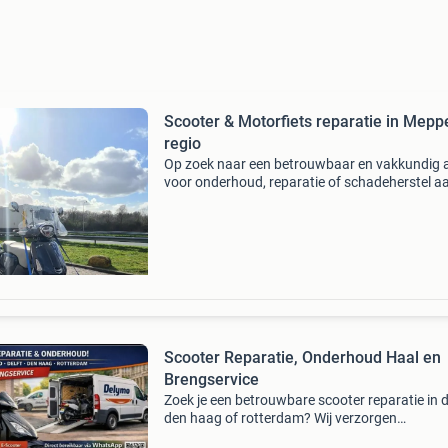
Scooter & Motorfiets reparatie in Mepp
regio
Op zoek naar een betrouwbaar en vakkundig 
voor onderhoud, reparatie of schadeherstel a
scooter of motorfiets? Zoek dan niet verder. Bi
motor techniek meppel bent u aan het juiste ad
M
Scooter Reparatie, Onderhoud Haal en
Brengservice
Zoek je een betrouwbare scooter reparatie in de
den haag of rotterdam? Wij verzorgen
professionele scooter service, onderhoud en