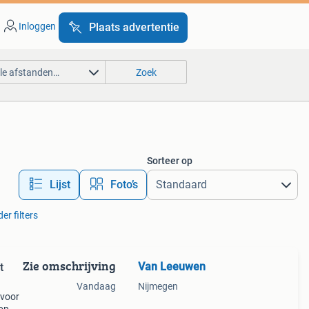
Inloggen
Plaats advertentie
lle afstanden…
Zoek
Sorteer op
Lijst
Foto’s
er filters
Zie omschrijving
Van Leeuwen
t
Vandaag
Nijmegen
 voor