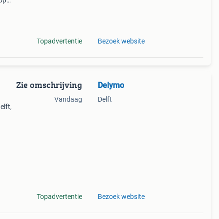
rop
Topadvertentie
Bezoek website
Zie omschrijving
Delymo
Vandaag
Delft
lft,
e
Topadvertentie
Bezoek website