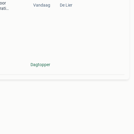
voor
Vandaag
De Lier
ratie.
- en
Dagtopper