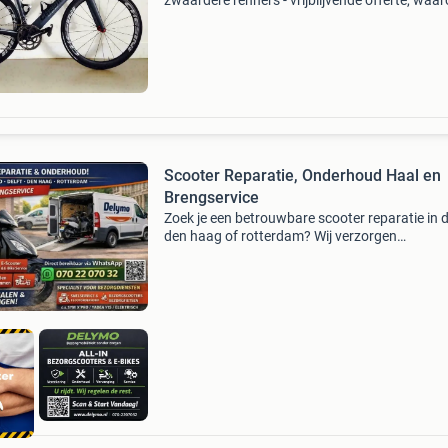
zwaardere renners - vrijblijvende offerte, waa
ook het gewicht van het wiel of de set (bij
benadering) wordt vermeld - samenstellen en
bouwen va
Scooter Reparatie, Onderhoud Haal en
Brengservice
Zoek je een betrouwbare scooter reparatie in de
den haag of rotterdam? Wij verzorgen
professionele scooter service, onderhoud en
reparaties voor particulieren en bedrijven. Onz
diensten: • scoote