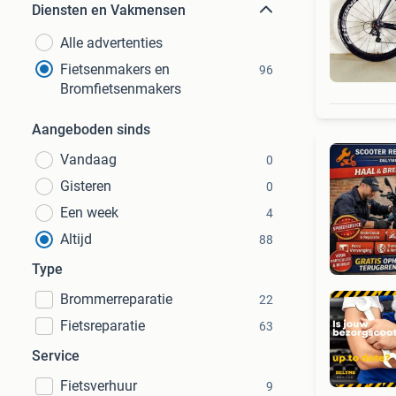
Diensten en Vakmensen
Alle advertenties
Fietsenmakers en
96
Bromfietsenmakers
Aangeboden sinds
Vandaag
0
Gisteren
0
Een week
4
Altijd
88
Type
Brommerreparatie
22
Fietsreparatie
63
Service
Fietsverhuur
9