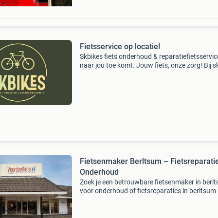
Fietsservice op locatie!
Skbikes fiets onderhoud & reparatiefietsservic
naar jou toe komt. Jouw fiets, onze zorg! Bij s
geloven we in flexibiliteit en gemak. Geen ged
meer met je fiets naar een winkel brengen: ik
Fietsenmaker Berltsum – Fietsreparati
Onderhoud
Zoek je een betrouwbare fietsenmaker in berl
voor onderhoud of fietsreparaties in berltsum ?
voordeelfiets berltsum ben je aan het juiste ad
voor professionele en betaalbare service. Voo