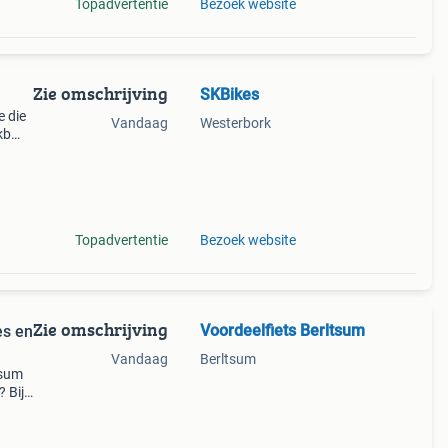
Topadvertentie
Bezoek website
Zie omschrijving
SKBikes
e die
Vandaag
Westerbork
kb
oe
Topadvertentie
Bezoek website
Zie omschrijving
Voordeelfiets Berltsum
es en
Vandaag
Berltsum
tsum
 Bij
res
rde