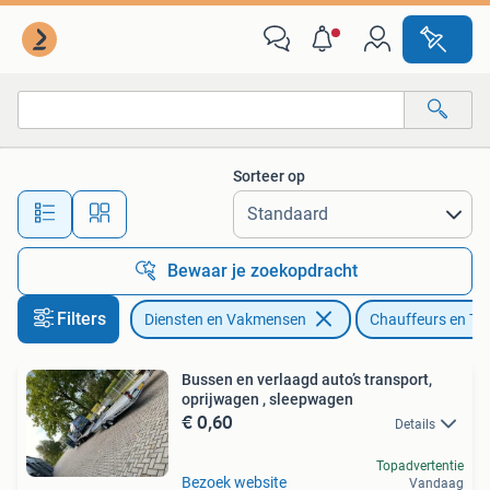
Koeriers, Chauffeurs en Taxi's
Sorteer op
Alle afstanden…
Bewaar je zoekopdracht
Filters
Diensten en Vakmensen
Chauffeurs en Tax
Bussen en verlaagd auto’s transport,
oprijwagen , sleepwagen
€ 0,60
Details
Topadvertentie
Bezoek website
Vandaag