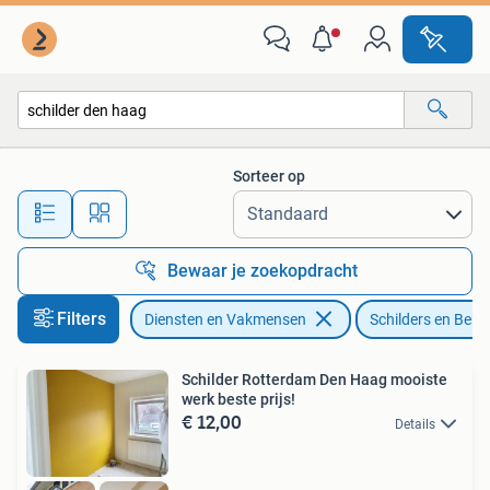
Schilders en Behangers
Sorteer op
Alle afstanden…
Bewaar je zoekopdracht
Filters
Diensten en Vakmensen
Schilders en Beh
Schilder Rotterdam Den Haag mooiste
werk beste prijs!
€ 12,00
Details