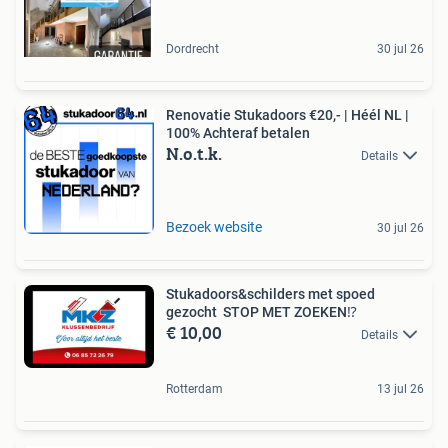
Dordrecht
30 jul 26
Renovatie Stukadoors €20,- | Héél NL |
100% Achteraf betalen
N.o.t.k.
Details
Bezoek website
30 jul 26
Stukadoors&schilders met spoed
gezocht ️ STOP MET ZOEKEN⁉️
€ 10,00
Details
Rotterdam
13 jul 26