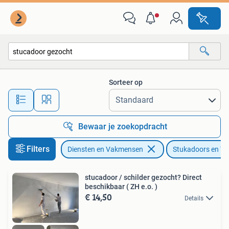
Stukadoors en Tegelzetters
Sorteer op
Alle afstanden…
Bewaar je zoekopdracht
Filters
Diensten en Vakmensen
Stukadoors en Teg
stucadoor / schilder gezocht? Direct
beschikbaar ( ZH e.o. )
€ 14,50
Details