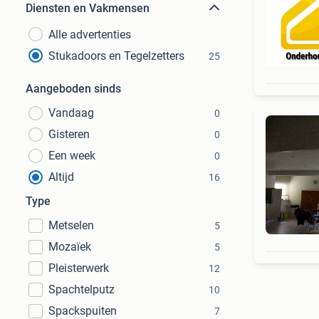
Diensten en Vakmensen
Alle advertenties
Stukadoors en Tegelzetters
25
Aangeboden sinds
Vandaag
0
Gisteren
0
Een week
0
Altijd
16
Type
Metselen
5
Mozaïek
5
Pleisterwerk
12
Spachtelputz
10
Spackspuiten
7