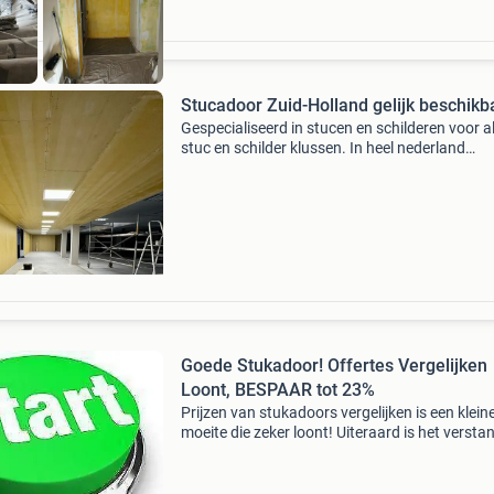
Stucadoor Zuid-Holland gelijk beschikb
Gespecialiseerd in stucen en schilderen voor a
stuc en schilder klussen. In heel nederland
beschikbaar. Alles op professionele manier. St
netjes en schoon werk zonder gedoe. Er word
betaal
Goede Stukadoor! Offertes Vergelijken
Loont, BESPAAR tot 23%
Prijzen van stukadoors vergelijken is een klein
moeite die zeker loont! Uiteraard is het versta
om het aanbod van stukadoorsbedrijven in de 
te kennen voordat je een keuze maakt. In dive