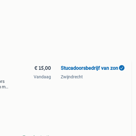
€ 15,00
Stucadoorsbedrijf van zon
Vandaag
Zwijndrecht
ors
m met
erk.
lti