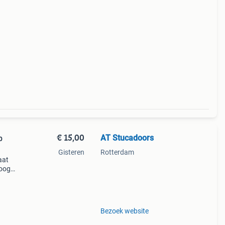
€ 15,00
AT Stucadoors
p
Gisteren
Rotterdam
aat
hoog
Bezoek website