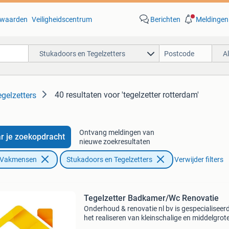
waarden
Veiligheidscentrum
Berichten
Meldingen
Stukadoors en Tegelzetters
A
40 resultaten
voor 'tegelzetter rotterdam'
gelzetters
Ontvang meldingen van
r je zoekopdracht
nieuwe zoekresultaten
n Vakmensen
Stukadoors en Tegelzetters
Verwijder filters
Tegelzetter Badkamer/Wc Renovatie
Onderhoud & renovatie nl bv is gespecialiseerd
het realiseren van kleinschalige en middelgrote
grote projecten. Wij bieden een breed scala va