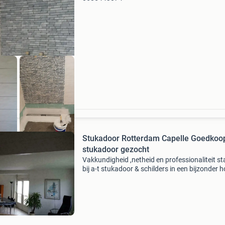
Stukadoor Rotterdam Capelle Goedkoo
stukadoor gezocht
Vakkundigheid ,netheid en professionaliteit st
bij a-t stukadoor & schilders in een bijzonder 
vaandel. Door onze jarenlange ervaring in de
particuliere en zakelijke branche verrichten wij