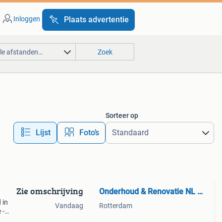
Inloggen
Plaats advertentie
lle afstanden…
Zoek
Sorteer op
Lijst
Foto’s
Zie omschrijving
Onderhoud & Renovatie NL BV
 in
Vandaag
Rotterdam
 -
n