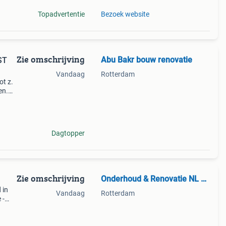
Topadvertentie
Bezoek website
Zie omschrijving
Abu Bakr bouw renovatie
T ️
Vandaag
Rotterdam
t z.
en.
Dagtopper
Zie omschrijving
Onderhoud & Renovatie NL BV
 in
Vandaag
Rotterdam
 -
n