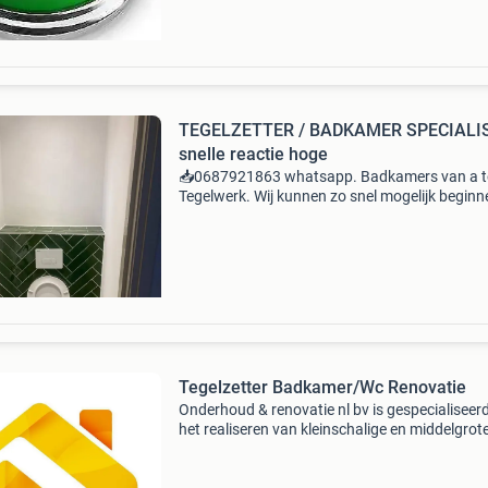
TEGELZETTER / BADKAMER SPECIALIS
snelle reactie hoge
📥0687921863 whatsapp. Badkamers van a to
Tegelwerk. Wij kunnen zo snel mogelijk beginn
Stuur mij een bericht voor meer informatie
Tegelzetter Badkamer/Wc Renovatie
Onderhoud & renovatie nl bv is gespecialiseerd
het realiseren van kleinschalige en middelgrote
grote projecten. Wij bieden een breed scala va
verzaamheden aan zoals: aanbouw, verbouw,