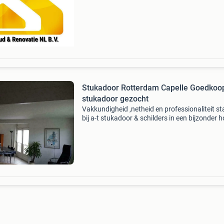
verzaamheden aan zoals: aanbouw, verbouw,
opbouw
Stukadoor Rotterdam Capelle Goedkoo
stukadoor gezocht
Vakkundigheid ,netheid en professionaliteit st
bij a-t stukadoor & schilders in een bijzonder 
vaandel. Door onze jarenlange ervaring in de
particuliere en zakelijke branche verrichten wij