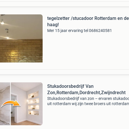
tegelzetter /stucadoor Rotterdam en den
haag!
Mer 15 jaar ervaring tel 0686240581
Stukadoorsbedrijf Van
Zon,Rotterdam,Dordrecht,Zwijndrecht
Stukadoorsbedrijf van zon – ervaren stukado
uit rotterdam wij zijn twee broers uit rotterda
samen meer dan 30 jaar ervaring in het stucw
Dankzij onze vakkennis en precisie leveren wij a