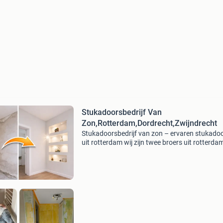
Stukadoorsbedrijf Van
Zon,Rotterdam,Dordrecht,Zwijndrecht
Stukadoorsbedrijf van zon – ervaren stukado
uit rotterdam wij zijn twee broers uit rotterda
samen meer dan 30 jaar ervaring in het stucw
Dankzij onze vakkennis en precisie leveren wij a