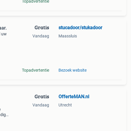
Topadvertentie
Gratis
stucadoor/stukadoor
aar.
l uw
Vandaag
Maassluis
rak
t pas
Topadvertentie
Bezoek website
Gratis
OfferteMAN.nl
Vandaag
Utrecht
e
ndig
regio
rse