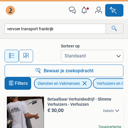
Verhuizers en Opslag
Sorteer op
Alle afstanden…
Bewaar je zoekopdracht
Filters
Diensten en Vakmensen
Verhuizers en Op
Betaalbaar Verhuisbedrijf - Slimme
Verhuizers - Verhuizen
€ 30,00
Details
Topadvertentie