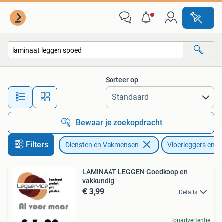
Vloerleggers en Parketteurs
Sorteer op
Alle afstanden…
Bewaar je zoekopdracht
Filters
Diensten en Vakmensen
Vloerleggers en P
LAMINAAT LEGGEN Goedkoop en
vakkundig
€ 3,99
Details
Topadvertentie