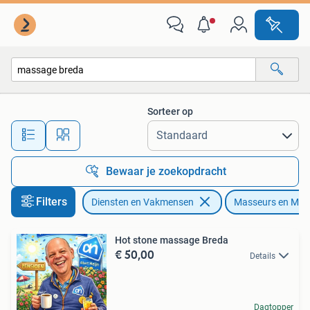
Welzijn | Masseurs en Massagesalons
Sorteer op
Alle afstanden…
Bewaar je zoekopdracht
Filters
Diensten en Vakmensen
Masseurs en Mas
Hot stone massage Breda
€ 50,00
Details
Dagtopper