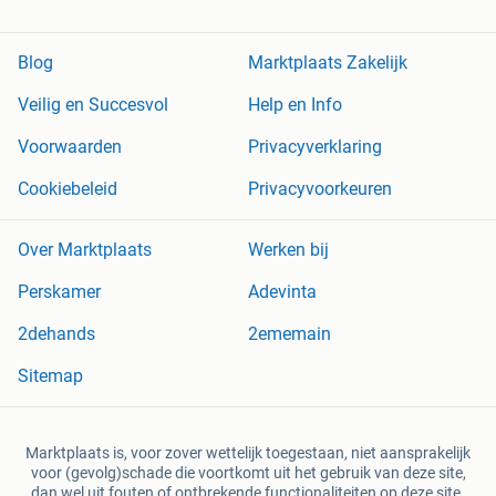
Blog
Marktplaats Zakelijk
Veilig en Succesvol
Help en Info
Voorwaarden
Privacyverklaring
Cookiebeleid
Privacyvoorkeuren
Over Marktplaats
Werken bij
Perskamer
Adevinta
2dehands
2ememain
Sitemap
Marktplaats is, voor zover wettelijk toegestaan, niet aansprakelijk
voor (gevolg)schade die voortkomt uit het gebruik van deze site,
dan wel uit fouten of ontbrekende functionaliteiten op deze site.