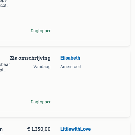
pups
icot
cker
ru
Dagtopper
Zie omschrijving
Elisabeth
ikbaar
Vandaag
Amersfoort
ipt
Dagtopper
€ 1.350,00
LittlewithLove
en