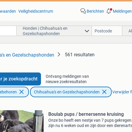
waarden
Veiligheidscentrum
Berichten
Meldingen
Honden | Chihuahua's en
A
Gezelschapshonden
561 resultaten
a's en Gezelschapshonden
Ontvang meldingen van
r je zoekopdracht
nieuwe zoekresultaten
oebehoren
Chihuahua's en Gezelschapshonden
Verwijder f
Boulab pups / bernersenne kruising
Onze bo heeft een nestje van 7 pups gekregen
zijn nu 6 weken oud en zijn door een dierenart
nageken en gevaccineerd en gechipt en hebbe