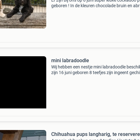
Er zijn bij ons op 6 juni super leuke cockadoo 
geboren ! In de kleuren chocolade bruin en abr
blond. De moeder is een cockadoo (engelse co
x australian labradoodle) en de vader is een b
mini labradoodle
Wij hebben een nestje mini labradoodle besch
zijn 16 juni geboren 8 teefjes zijn ingeent gech
ontwormd met europees paspoort foto 1 is de
vader toypoedel foto 2 is de moeder mini
labradoodle
Chihuahua pups langharig, te reserver