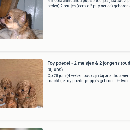
4 mooie chihuahua pups 2 teefjes ( laatste 2 
series) 2 reutjes (eerste 2 pup series) geboren
juni mogen va 28 augustus uitvliegen groeien 
huis met honden, katten en mijn kleinkind. Wo
Toy poedel - 2 meisjes & 2 jongens (ou
bij ons)
Op 28 juni (4 weken oud) zijn bij ons thuis vier
prachtige toy poedel puppy’s geboren: ✨ twee
jongens en twee meisjes in rode kleur ✨ we z
voor de pups een warm, liefdevol en
verantwoordelijk thu