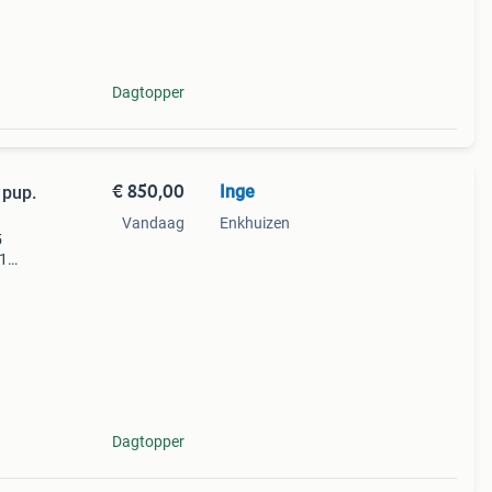
n
Dagtopper
€ 850,00
Inge
 pup.
Vandaag
Enkhuizen
5
 1
en is
ambo
Dagtopper