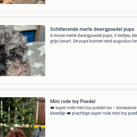
Schitterende merle dwergpoedel pups
4 mooie merle dwergpoedel pups, 3 teefjes, kl
grijs/zwart. De pups kunnen eind augustus he
nest verlaten, ze zijn dan meerder malen ont
ingeent eu paspoort, nagekeken door de diere
Chi
Mini rode toy Poedel
❤️ super rode mini toy poedel reu – koreaanse
bloedlijn ❤️ prachtige super rode mini toy poed
reu uit zorgvuldig geselecteerde koreaanse
bloedlijnen. Deze lieve pup is 3,5 maanden oud
liefdevo