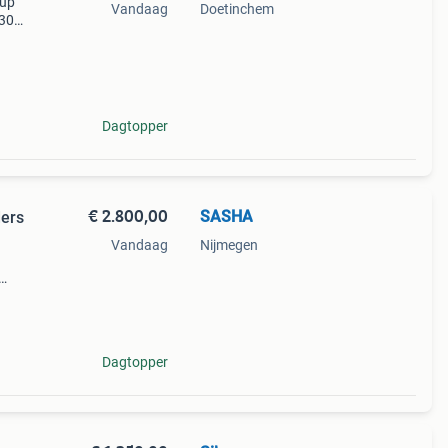
pup
Vandaag
Doetinchem
 30
op in
rden
Dagtopper
€ 2.800,00
SASHA
ders
Vandaag
Nijmegen
oeken
Dagtopper