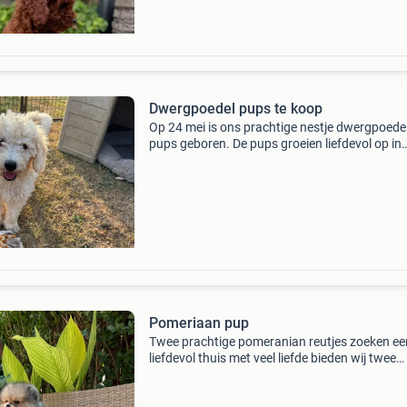
Dwergpoedel pups te koop
Op 24 mei is ons prachtige nestje dwergpoede
pups geboren. De pups groeien liefdevol op in
huiselijke kring, samen met hun moeder, en kri
alle aandacht, zorg en socialisatie die zij nodig
hebben.
Pomeriaan pup
Twee prachtige pomeranian reutjes zoeken ee
liefdevol thuis met veel liefde bieden wij twee
prachtige pomeranian reutjes aan. Ze zijn
opgegroeid in een huiselijke omgeving, krijgen