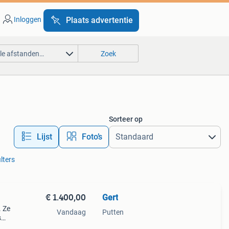
Inloggen
Plaats advertentie
lle afstanden…
Zoek
Sorteer op
Lijst
Foto’s
ilters
€ 1.400,00
Gert
. Ze
Vandaag
Putten
s
n een