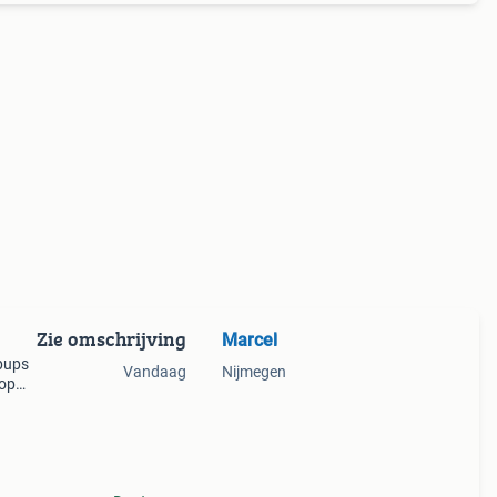
Zie omschrijving
Marcel
 pups
Vandaag
Nijmegen
 op
len
n gew