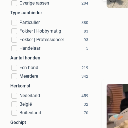
Overige rassen
284
Type aanbieder
Particulier
380
Fokker | Hobbymatig
83
Fokker | Professioneel
93
Handelaar
5
Aantal honden
Eén hond
219
Meerdere
342
Herkomst
Nederland
459
België
32
Buitenland
70
Gechipt