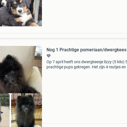
paspoort gekregen. We hebben ze elke 2 weke
ontwormt.
Nog 1 Prachtige pomeriaan/dwergkees
💙
Op 7 april heeft ons dwergkeesje lizzy (5 kilo) 
prachtige pups gekregen. Het zijn 4 reutjes en
teefje. De vader van de pups is balou (2,5) kilo 
een ervaren bruine pomeriaan dekreu met st