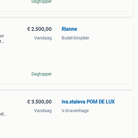
Dagtopper
€ 2.500,00
Rianne
eur
Vandaag
Budel-Dorplein
t
wormd,
narts.
Dagtopper
€ 3.500,00
iva.staleva POM DE LUX
Vandaag
's-Gravenhage
el
 en is