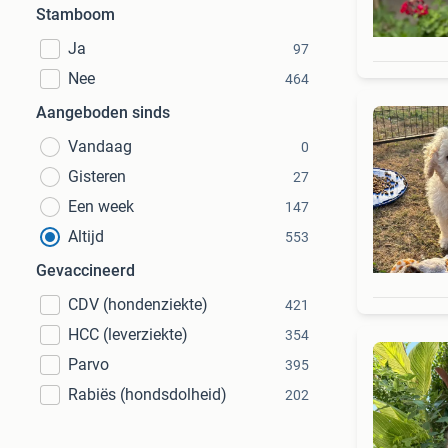
Stamboom
Ja
97
Nee
464
Aangeboden sinds
Vandaag
0
Gisteren
27
Een week
147
Altijd
553
Gevaccineerd
CDV (hondenziekte)
421
HCC (leverziekte)
354
Parvo
395
Rabiës (hondsdolheid)
202