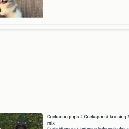
dagelijks veel aan
Cockadoo pups # Cockapoo # kruising 
mix