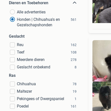
Dieren en Toebehoren
Alle advertenties
Honden | Chihuahua's en
561
Gezelschapshonden
Geslacht
Reu
162
Teef
108
Meerdere dieren
278
Geslacht onbekend
8
Ras
Chihuahua
78
Maltezer
19
Pekingees of Dwergspaniel
1
Poedel
161