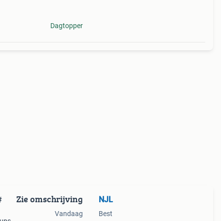
Dagtopper
Zie omschrijving
NJL
#
Vandaag
Best