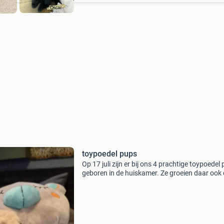
toypoedel pups
Op 17 juli zijn er bij ons 4 prachtige toypoedel
geboren in de huiskamer. Ze groeien daar ook
samen met hun moeder .mijn kleinkinderen zul
regelmatig hier zijn dus daar raken ze ook aa