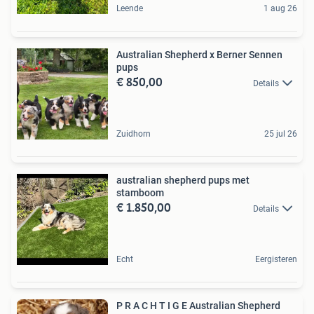
Leende
1 aug 26
Australian Shepherd x Berner Sennen
pups
€ 850,00
Details
Zuidhorn
25 jul 26
australian shepherd pups met
stamboom
€ 1.850,00
Details
Echt
Eergisteren
P R A C H T I G E Australian Shepherd