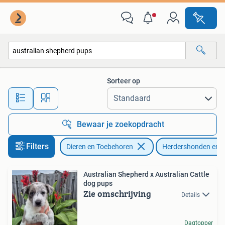
Honden | Herdershonden en Veedrijvers
Sorteer op
Alle afstanden…
Bewaar je zoekopdracht
Filters
Dieren en Toebehoren
Herdershonden en V
Australian Shepherd x Australian Cattle
dog pups
Zie omschrijving
Details
Dagtopper