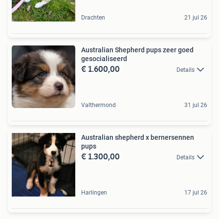
Drachten
21 jul 26
Australian Shepherd pups zeer goed
gesocialiseerd
€ 1.600,00
Details
Valthermond
31 jul 26
Australian shepherd x bernersennen
pups
€ 1.300,00
Details
Harlingen
17 jul 26