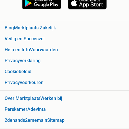
Blog
Marktplaats Zakelijk
Veilig en Succesvol
Help en Info
Voorwaarden
Privacyverklaring
Cookiebeleid
Privacyvoorkeuren
Over Marktplaats
Werken bij
Perskamer
Adevinta
2dehands
2ememain
Sitemap