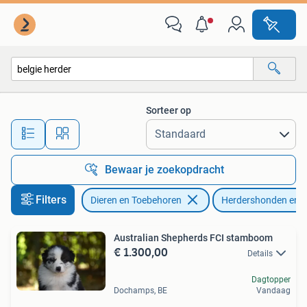
Honden | Herdershonden en Veedrijvers
Sorteer op
Alle afstanden…
Bewaar je zoekopdracht
Filters
Dieren en Toebehoren
Herdershonden en V
Australian Shepherds FCI stamboom
€ 1.300,00
Details
Dagtopper
Dochamps, BE
Vandaag