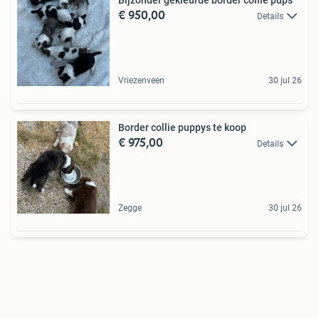
Bijzonder gekleurde border collie pups ️
€ 950,00
Details
Vriezenveen
30 jul 26
Border collie puppys te koop
€ 975,00
Details
Zegge
30 jul 26