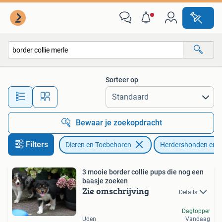
Honden | Herdershonden en Veedrijvers
Sorteer op
Alle afstanden…
Bewaar je zoekopdracht
Filters
Dieren en Toebehoren
Herdershonden en V
3 mooie border collie pups die nog een
baasje zoeken
Zie omschrijving
Details
Dagtopper
Uden
Vandaag