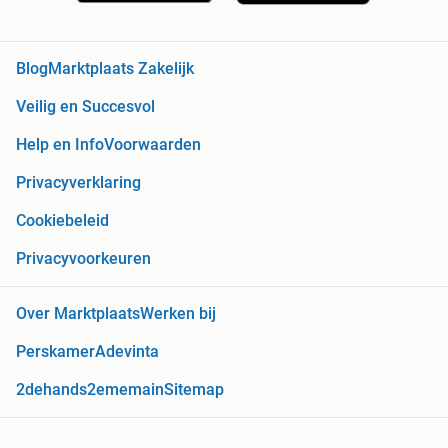
Blog
Marktplaats Zakelijk
Veilig en Succesvol
Help en Info
Voorwaarden
Privacyverklaring
Cookiebeleid
Privacyvoorkeuren
Over Marktplaats
Werken bij
Perskamer
Adevinta
2dehands
2ememain
Sitemap