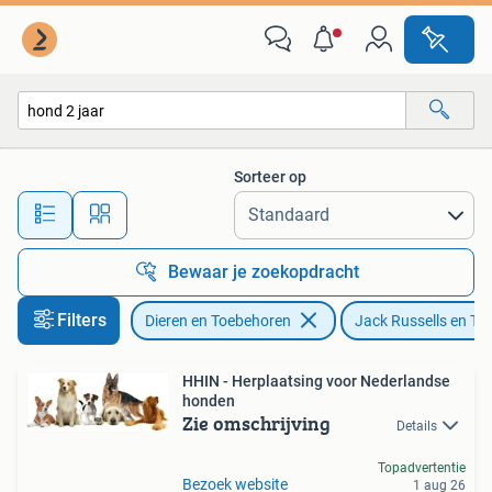
Honden | Jack Russells en Terriërs
Sorteer op
Alle afstanden…
Bewaar je zoekopdracht
Filters
Dieren en Toebehoren
Jack Russells en Ter
HHIN - Herplaatsing voor Nederlandse
honden
Zie omschrijving
Details
Topadvertentie
Bezoek website
1 aug 26