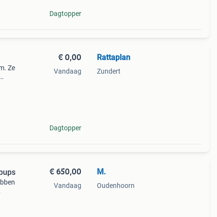
Dagtopper
€ 0,00
Rattaplan
m. Ze
Vandaag
Zundert
md, ze
Dagtopper
€ 650,00
M.
 pups
hebben
Vandaag
Oudenhoorn
de
gieke