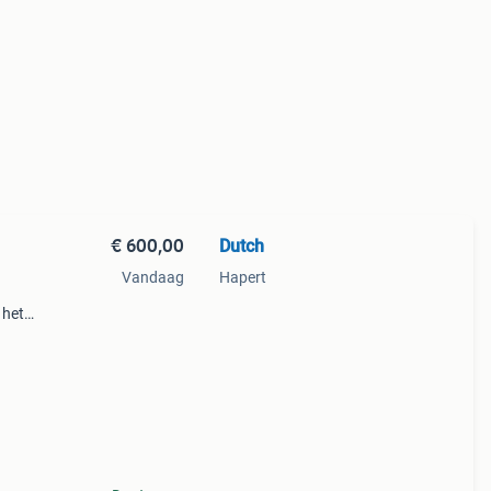
€ 600,00
Dutch
Vandaag
Hapert
 het
alen