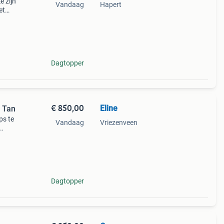
 zijn
Vandaag
Hapert
et
en
uurt
Dagtopper
€ 850,00
Eline
n Tan
ps te
Vandaag
Vriezenveen
efje)
n
Dagtopper