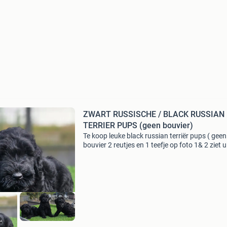
ZWART RUSSISCHE / BLACK RUSSIAN
TERRIER PUPS (geen bouvier)
Te koop leuke black russian terriër pups ( geen
bouvier 2 reutjes en 1 teefje op foto 1& 2 ziet u
teefje geboren 15-05-2026 wij zijn meerdere m
ontwormd gechipt en geënt. Wij zijn nagekeke