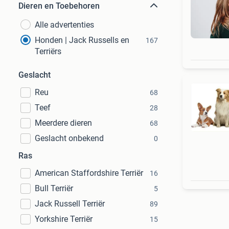
Dieren en Toebehoren
Alle advertenties
Honden | Jack Russells en
167
Terriërs
Geslacht
Reu
68
Teef
28
Meerdere dieren
68
Geslacht onbekend
0
Ras
American Staffordshire Terriër
16
Bull Terriër
5
Jack Russell Terriër
89
Yorkshire Terriër
15