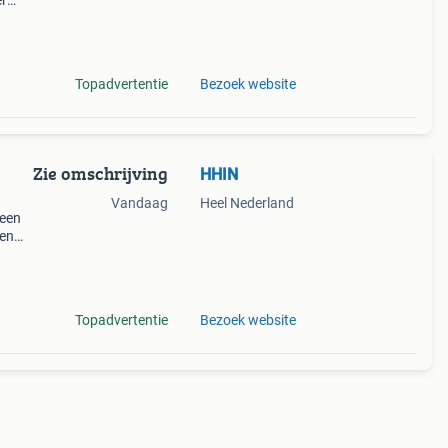
er
 of
rts
Topadvertentie
Bezoek website
Zie omschrijving
HHIN
Vandaag
Heel Nederland
 een
den
en
Topadvertentie
Bezoek website