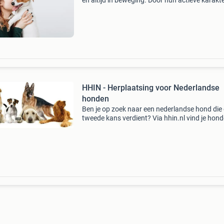
en altijd in beweging. Door hun actieve karakt
komen blessures, knie- en gewrichtsproblemen
gebitsklachten relatief vaker voor. Een dierena
HHIN - Herplaatsing voor Nederlandse
honden
Ben je op zoek naar een nederlandse hond die
tweede kans verdient? Via hhin.nl vind je hon
die een nieuw, passend thuis zoeken. Wij zorg
voor duidelijke informatie over hun karakter,
achtergr