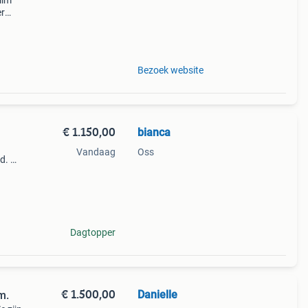
lim
er
 of
rts
Bezoek website
€ 1.150,00
bianca
Vandaag
Oss
d. Hij
n
Dagtopper
€ 1.500,00
Danielle
m.