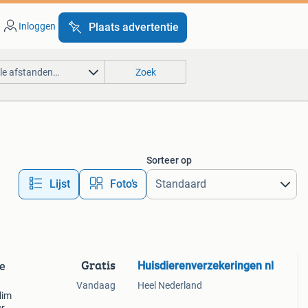
Inloggen
Plaats advertentie
lle afstanden…
Zoek
Sorteer op
Lijst
Foto’s
Gratis
Huisdierenverzekeringen nl
ge
Vandaag
Heel Nederland
lim