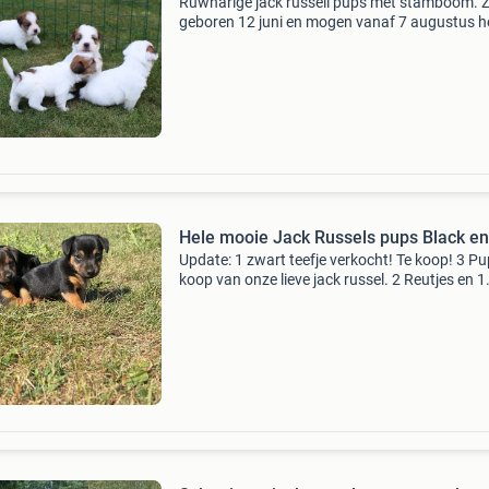
Ruwharige jack russell pups met stamboom. Ze
geboren 12 juni en mogen vanaf 7 augustus h
nest gaan verlaten. Er zijn nog een reutje en e
teefje beschikbaar, wanneer u een berichtje st
via
Hele mooie Jack Russels pups Black e
Update: 1 zwart teefje verkocht! Te koop! 3 Pu
koop van onze lieve jack russel. 2 Reutjes en 1
teefje (1 zwart reutje, 1 zwart teefje. 1 Bruin te
vanaf 21 augustus mogen ze het nest verlate