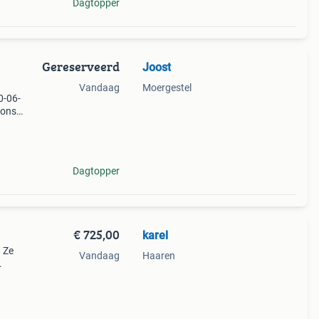
Dagtopper
Gereserveerd
Joost
Vandaag
Moergestel
0-06-
 ons
jn
Dagtopper
€ 725,00
karel
. Ze
Vandaag
Haaren
ormt .
elijk