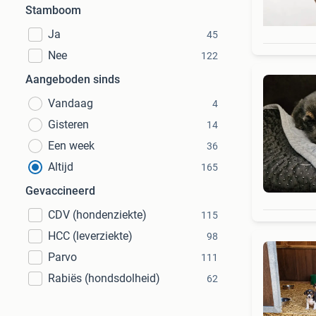
Stamboom
Ja
45
Nee
122
Aangeboden sinds
Vandaag
4
Gisteren
14
Een week
36
Altijd
165
Gevaccineerd
CDV (hondenziekte)
115
HCC (leverziekte)
98
Parvo
111
Rabiës (hondsdolheid)
62