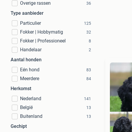
Overige rassen
36
Type aanbieder
Particulier
125
Fokker | Hobbymatig
32
Fokker | Professioneel
8
Handelaar
2
Aantal honden
Eén hond
83
Meerdere
84
Herkomst
Nederland
141
België
13
Buitenland
13
Gechipt