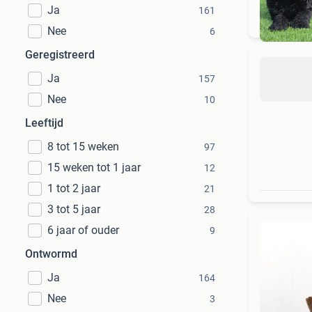
Ja
161
Nee
6
Geregistreerd
Ja
157
Nee
10
Leeftijd
8 tot 15 weken
97
15 weken tot 1 jaar
12
1 tot 2 jaar
21
3 tot 5 jaar
28
6 jaar of ouder
9
Ontwormd
Ja
164
Nee
3