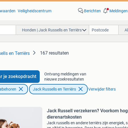
waarden
Veiligheidscentrum
Berichten
Meldingen
Honden | Jack Russells en Terriërs
A
167 resultaten
lls en Terriërs
Ontvang meldingen van
r je zoekopdracht
nieuwe zoekresultaten
oebehoren
Jack Russells en Terriërs
Verwijder filters
Jack Russell verzekeren? Voorkom ho
dierenartskosten
Jack russells en andere terriërs zijn energiek, s