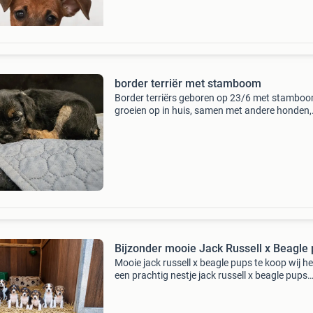
border terriër met stamboom
Border terriërs geboren op 23/6 met stamboo
groeien op in huis, samen met andere honden,
katten en kinderen. Ze zijn 2 wekelijks ontwor
worden voor vertrek gevaccineerd, gechipt en
geregist
Bijzonder mooie Jack Russell x Beagle
Mooie jack russell x beagle pups te koop wij 
een prachtig nestje jack russell x beagle pups
beschikbaar. De moeder is een jack russell en 
vader een beagle, wat zorgt voor vrolijke, ener