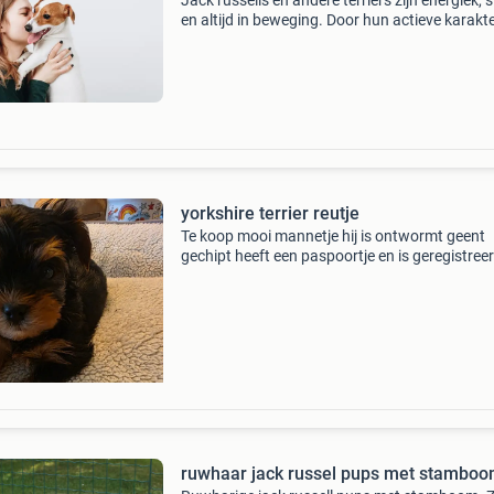
Jack russells en andere terriërs zijn energiek, s
en altijd in beweging. Door hun actieve karakt
komen blessures, knie- en gewrichtsproblemen
gebitsklachten relatief vaker voor. Een dierena
yorkshire terrier reutje
Te koop mooi mannetje hij is ontwormt geent
gechipt heeft een paspoortje en is geregistreer
mag meteen het nest verlaten als je hem wilt
reserveren en later op wilt halen vragen wij ee
aanbetal
ruwhaar jack russel pups met stamboo