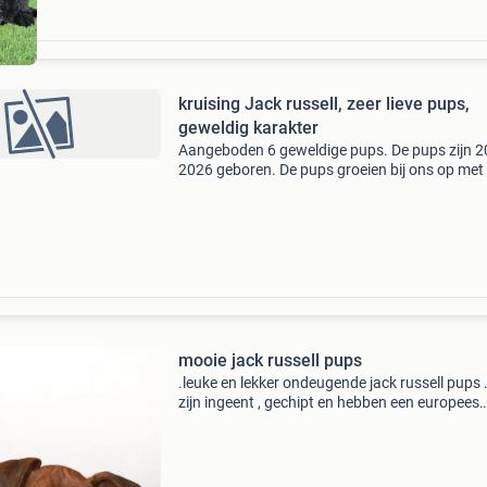
kruising Jack russell, zeer lieve pups,
geweldig karakter
Aangeboden 6 geweldige pups. De pups zijn 2
2026 geboren. De pups groeien bij ons op met
gezin en tussen de dieren op de boerderij. Ze zi
sociaal en lief
mooie jack russell pups
.leuke en lekker ondeugende jack russell pups 
zijn ingeent , gechipt en hebben een europees
paspoort . Ook zijn ze netjes op schema ontw
Zowel vader als moeder zijn erg lief en aanhank