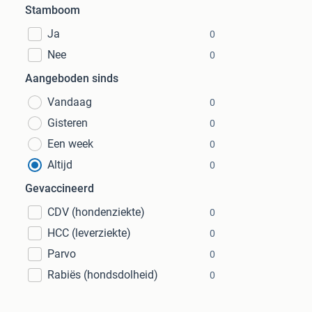
Stamboom
Ja
0
Nee
0
Aangeboden sinds
Vandaag
0
Gisteren
0
Een week
0
Altijd
0
Gevaccineerd
CDV (hondenziekte)
0
HCC (leverziekte)
0
Parvo
0
Rabiës (hondsdolheid)
0