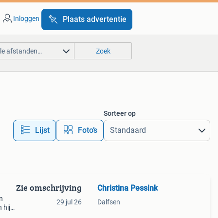
Inloggen
Plaats advertentie
lle afstanden…
Zoek
Sorteer op
Lijst
Foto’s
Zie omschrijving
Christina Pessink
jn
29 jul 26
Dalfsen
 hij
ch kan