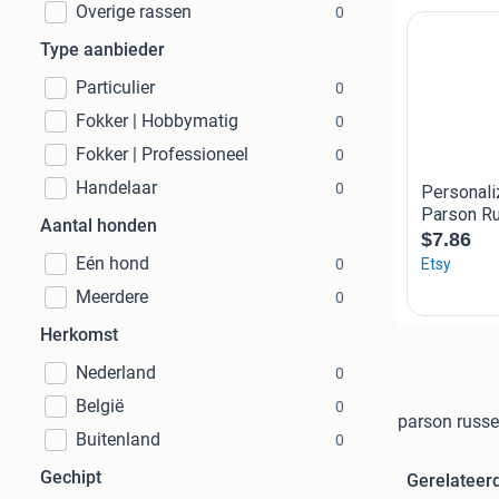
Overige rassen
0
Type aanbieder
Particulier
0
Fokker | Hobbymatig
0
Fokker | Professioneel
0
Handelaar
0
Aantal honden
Eén hond
0
Meerdere
0
Herkomst
Nederland
0
België
0
parson russel
Buitenland
0
Gechipt
Gerelateer