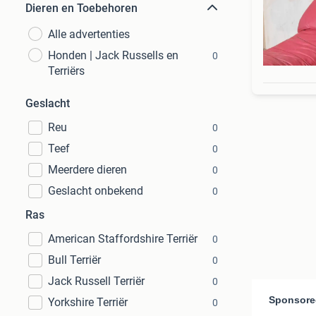
Dieren en Toebehoren
Alle advertenties
Honden | Jack Russells en
0
Terriërs
Geslacht
Reu
0
Teef
0
Meerdere dieren
0
Geslacht onbekend
0
Ras
American Staffordshire Terriër
0
Bull Terriër
0
Jack Russell Terriër
0
Yorkshire Terriër
0