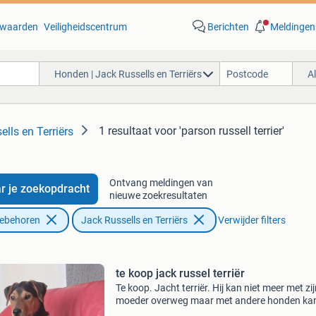
waarden
Veiligheidscentrum
Berichten
Meldingen
Honden | Jack Russells en Terriërs
A
1 resultaat
voor 'parson russell terrier'
lls en Terriërs
Ontvang meldingen van
r je zoekopdracht
nieuwe zoekresultaten
oebehoren
Jack Russells en Terriërs
Verwijder filters
te koop jack russel terriër
Te koop. Jacht terriër. Hij kan niet meer met zi
moeder overweg maar met andere honden kan
heel goed en kan goed loslopen en in zijn ben