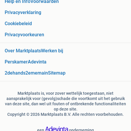
Help en Info
Voorwaarden
Privacyverklaring
Cookiebeleid
Privacyvoorkeuren
Over Marktplaats
Werken bij
Perskamer
Adevinta
2dehands
2ememain
Sitemap
Marktplaats is, voor zover wettelijk toegestaan, niet
aansprakelijk voor (gevolg)schade die voortkomt uit het gebruik
van deze site, dan wel uit fouten of ontbrekende functionaliteiten
op deze site.
Copyright © 2026 Marktplaats B.V. Alle rechten voorbehouden.
een
onderneming