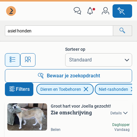
Honden | Niet-rashonden
Sorteer op
Alle afstanden…
Bewaar je zoekopdracht
Filters
Dieren en Toebehoren
Niet-rashonden
Groot hart voor Joella gezocht!
Zie omschrijving
Details
Dagtopper
Beilen
Vandaag