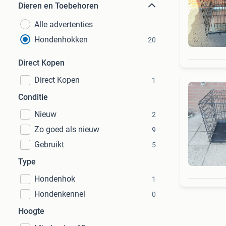
Dieren en Toebehoren
Alle advertenties
Hondenhokken
20
Direct Kopen
Direct Kopen
1
Conditie
Nieuw
2
Zo goed als nieuw
9
Gebruikt
5
Type
Hondenhok
1
Hondenkennel
0
Hoogte