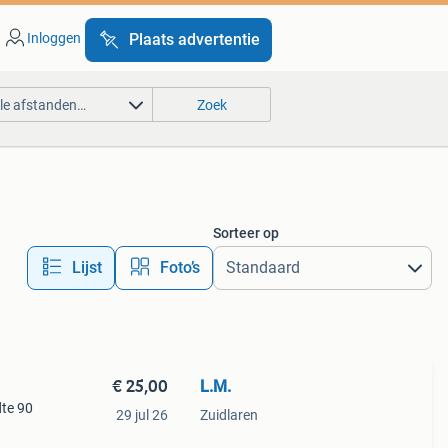
Inloggen
Plaats advertentie
lle afstanden…
Zoek
Sorteer op
Lijst
Foto’s
€ 25,00
L.M.
te 90
29 jul 26
Zuidlaren