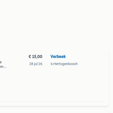
€ 15,00
Verbeek
e
28 jul 26
's-Hertogenbosch
cm.
jne en
ee