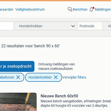
waarden
Veiligheidscentrum
Berichten
Meldingen
Hondenhokken
A
22 resultaten
voor 'bench 90 x 60'
Ontvang meldingen van
r je zoekopdracht
nieuwe zoekresultaten
oebehoren
Hondenhokken
Verwijder filters
Nieuwe Bench 60x90
Nieuwe bench aangeboden, afmetingen: breed
diepte 60 hoogte 65 voorzien van 2 deurtjes.