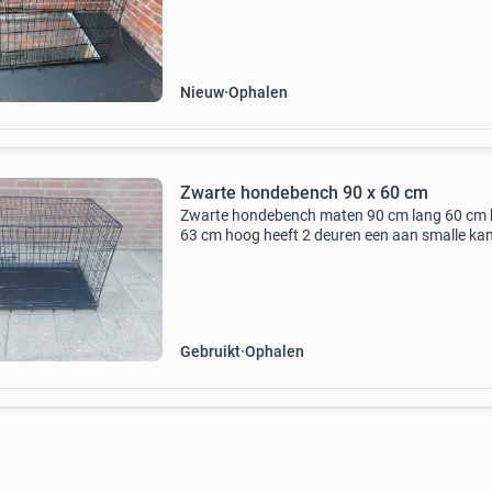
Nieuw
Ophalen
Zwarte hondebench 90 x 60 cm
Zwarte hondebench maten 90 cm lang 60 cm 
63 cm hoog heeft 2 deuren een aan smalle kan
aan lange kant heeft onderin een plastic bak d
eruit geschoven kan worden de bench heeft
gebruikerssp
Gebruikt
Ophalen