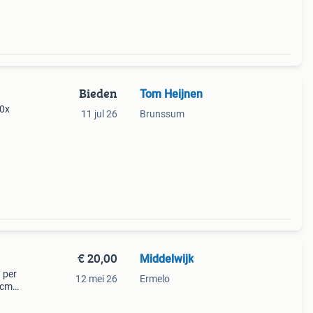
Bieden
Tom Heijnen
90x
11 jul 26
Brunssum
€ 20,00
Middelwijk
 per
12 mei 26
Ermelo
5cm