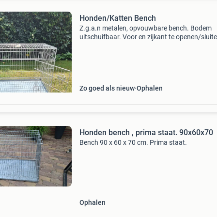
Honden/Katten Bench
Z.g.a.n metalen, opvouwbare bench. Bodem
uitschuifbaar. Voor en zijkant te openen/sluit
met dubbel steekslot. Slechts 1 maand gebrui
voor heupfractuur kat. B 90x d 60x h 65 cm.
Zo goed als nieuw
Ophalen
Honden bench , prima staat. 90x60x70
Bench 90 x 60 x 70 cm. Prima staat.
Ophalen