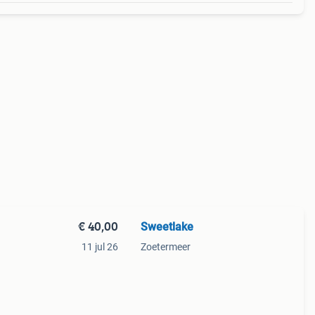
€ 40,00
Sweetlake
11 jul 26
Zoetermeer