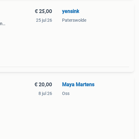
€ 25,00
yensink
25 jul 26
Paterswolde
en
kt
€ 20,00
Maya Martens
8 jul 26
Oss