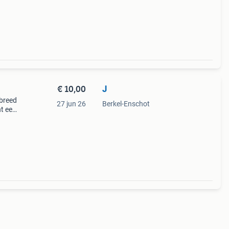
€ 10,00
J
breed
27 jun 26
Berkel-Enschot
t een
ie