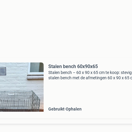
Stalen bench 60x90x65
Stalen bench – 60 x 90 x 65 cm te koop: stevig
stalen bench met de afmetingen 60 x 90 x 65 
Het is een oudere bench die al veel pups een fi
veilige plek heeft geboden. Hij is gebruikt en h
Gebruikt
Ophalen