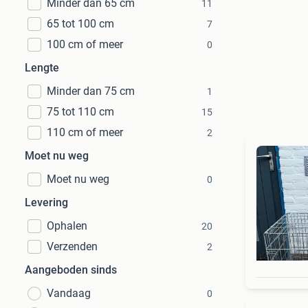
Minder dan 65 cm
11
65 tot 100 cm
7
100 cm of meer
0
Lengte
Minder dan 75 cm
1
75 tot 110 cm
15
110 cm of meer
2
Moet nu weg
Moet nu weg
0
Levering
Ophalen
20
Verzenden
2
Aangeboden sinds
Vandaag
0