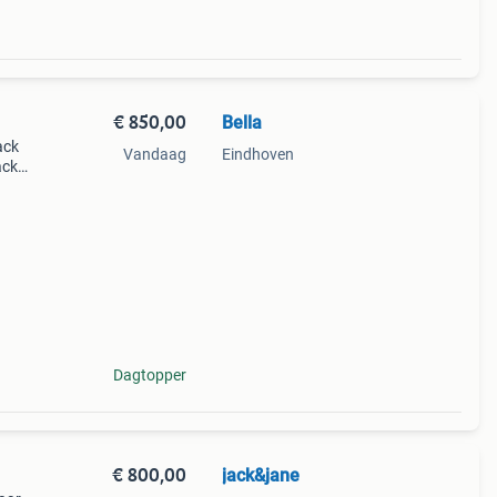
€ 850,00
Bella
ack
Vandaag
Eindhoven
ack
lijke
Dagtopper
€ 800,00
jack&jane