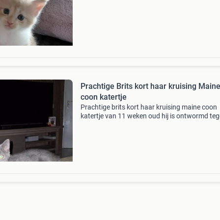
Stamboom is al binnen. Vader is getest felv
Prachtige Brits kort haar kruising Main
coon katertje
Prachtige brits kort haar kruising maine coon
katertje van 11 weken oud hij is ontwormd te
vlooitjes behandeld hij is gevactieneerd en hee
chip hij heeft een dierenpaspoort hij wordt in 