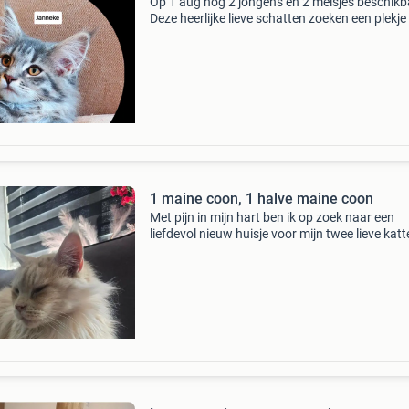
Op 1 aug nog 2 jongens en 2 meisjes beschikb
Deze heerlijke lieve schatten zoeken een plekj
ze lekker kunnen spelen, veel liefde krijgen en h
oud mogen worden. James: verhuisd jaspurr: 
1 maine coon, 1 halve maine coon
Met pijn in mijn hart ben ik op zoek naar een
liefdevol nieuw huisje voor mijn twee lieve katt
Helaas is er bij ons thuis sprake van een ernst
kattenallergie, waardoor ik deze moeilijke keu