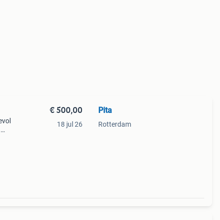
€ 500,00
Pita
evol
18 jul 26
Rotterdam
n
l
 kring