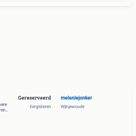
Gereserveerd
melaniejonker
vere
Eergisteren
Wijnjewoude
ren
 is