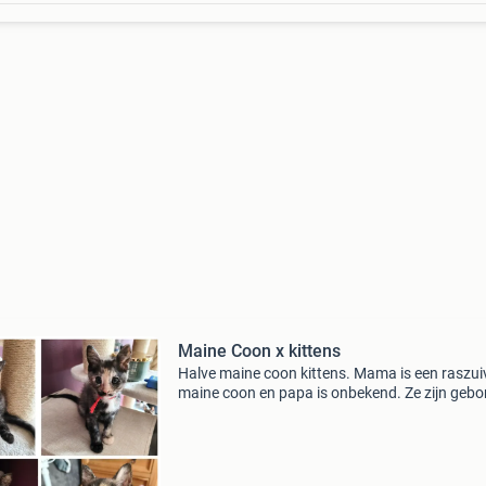
Maine Coon x kittens
Halve maine coon kittens. Mama is een raszui
maine coon en papa is onbekend. Ze zijn gebo
op 14 mei. Alleen het poesje met rode halsband
nog beschikbaar ze groeien in huis op tussen
andere k