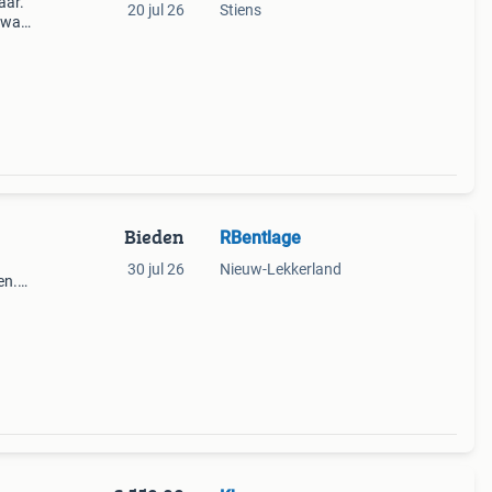
aar.
20 jul 26
Stiens
e waar
eel
ve
Bieden
RBentlage
30 jul 26
Nieuw-Lekkerland
en.
ige
ze mo