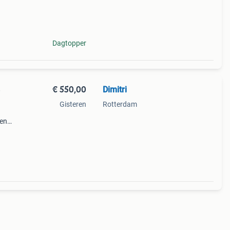
Dagtopper
€ 550,00
Dimitri
e
Gisteren
Rotterdam
gen
ft een
huise