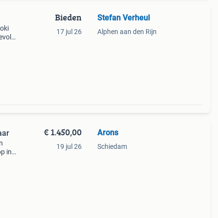
Bieden
Stefan Verheul
oki
17 jul 26
Alphen aan den Rijn
evol
coon
€ 1.450,00
Arons
aar
n
19 jul 26
Schiedam
op in
 en