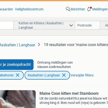
waarden
Veiligheidscentrum
Berichten
Meldingen
Katten en Kittens | Raskatten |
A
Langhaar
19 resultaten
voor 'maine coon kittens
 Raskatten | Langhaar
Ontvang meldingen van
r je zoekopdracht
nieuwe zoekresultaten
oebehoren
Raskatten | Langhaar
Verwijder filters
Maine Coon kitten met Stamboom
Uit de combi nature&#39;s jewel ice blauw wit
strong king d- liten rood wit (niya) is geboren 
katerje op 18 juni 2026 red rebel foto 16 tm 18