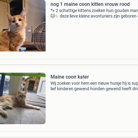
nog 1 maine coon kitten vrouw rood
🐾 2 schattige kittens zoeken hun gouden ma
🐱✨ deze lieve kleine avonturiers zijn geboren
april en mogen verhuizen ❤️🏡 ze groeien op t
hondjes 🐶 en kinderen 👧🧒, waardoor ze heerl
Maine coon kater
Wij zoeken voor hem een nieuw huisje hij is su
lief kinderen gewend honden gewend heeft dri
mooie nestjes gemaakt alleen ligt hij niet zo le
meer in de groep daarom zoeken we voor hem
nieu