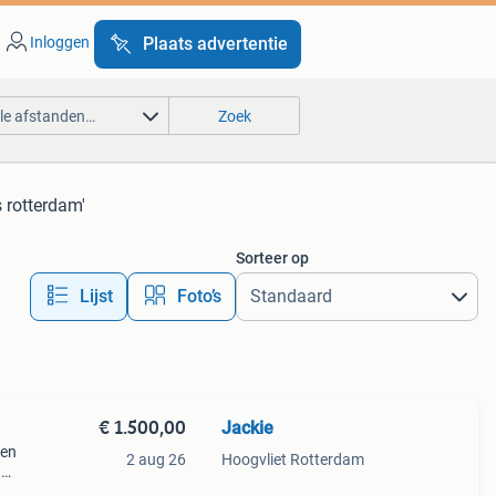
Inloggen
Plaats advertentie
lle afstanden…
Zoek
 rotterdam'
Sorteer op
Lijst
Foto’s
€ 1.500,00
Jackie
 en
2 aug 26
Hoogvliet Rotterdam
1
 poly.