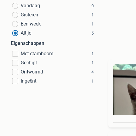
Vandaag
0
Gisteren
1
Een week
1
Altijd
5
Eigenschappen
Met stamboom
1
Gechipt
1
Ontwormd
4
Ingeënt
1