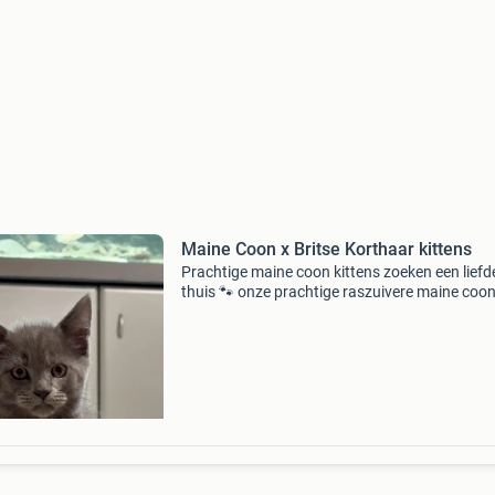
Maine Coon x Britse Korthaar kittens
Prachtige maine coon kittens zoeken een liefd
thuis 🐾 onze prachtige raszuivere maine coo
kittens zijn op zoek naar een warm en liefdevo
nieuw gezin. De kittens groeien op in huiselijke
e