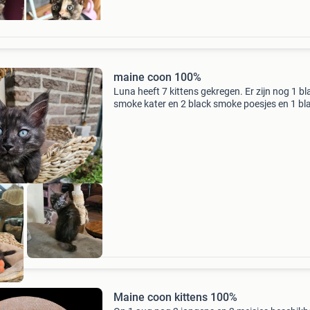
maine coon 100%
Luna heeft 7 kittens gekregen. Er zijn nog 1 bl
smoke kater en 2 black smoke poesjes en 1 bl
silver tabby poesje beschikbaar. Ze zijn in huise
kring geboren. Ze zijn kinderen, honden en poe
Maine coon kittens 100%