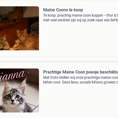
Maine Coons te koop
Te koop: prachtig maine coon koppel – thor & l
met veel verdriet zijn wij op zoek naar een liefd
nieuw thuis voor onze twee prachtige maine 
raskatten: thor en loki. De reden dat wij af
Prachtige Maine Coon poesje beschikb
Met trots stellen wij onze prachtige maine coo
kitten voor. Deze lieve, sociale kittens groeien 
huiselijke kring en krijgen alle aandacht, liefde
verzorging die ze verdienen. Ze zijn opgegro