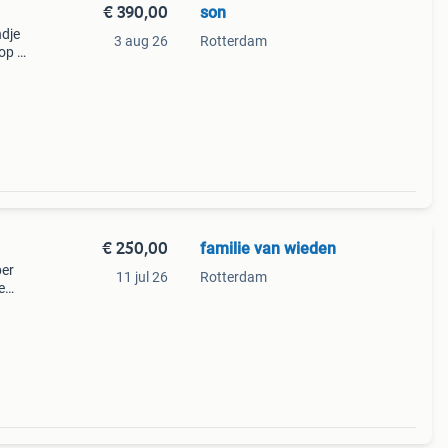
€ 390,00
son
ndje
3 aug 26
Rotterdam
 op 14
ussen
ij
€ 250,00
familie van wieden
per
11 jul 26
Rotterdam
e
kker
 een