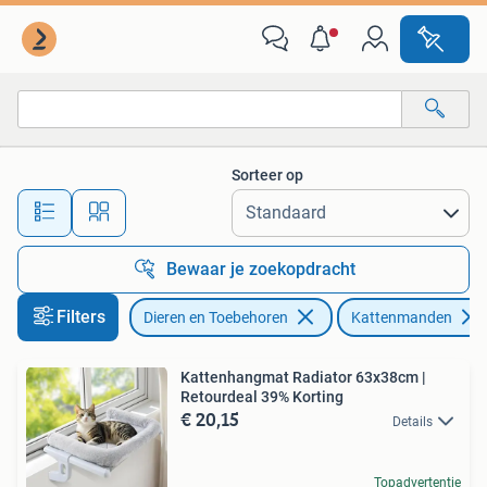
Kattenmanden
Sorteer op
Alle afstanden…
Bewaar je zoekopdracht
Filters
Dieren en Toebehoren
Kattenmanden
Kattenhangmat Radiator 63x38cm |
Retourdeal 39% Korting
€ 20,15
Details
Topadvertentie