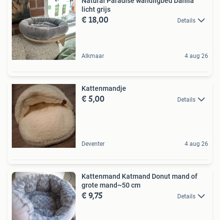
Natural Paradise wandligbed Dahlia
licht grijs
€ 18,00
Details
Alkmaar
4 aug 26
Kattenmandje
€ 5,00
Details
Deventer
4 aug 26
Kattenmand Katmand Donut mand of
grote mand~50 cm
€ 9,75
Details