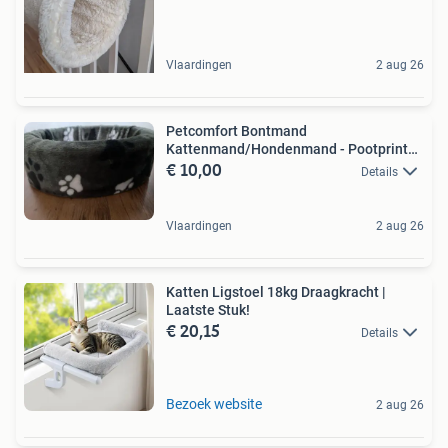
Vlaardingen
2 aug 26
Petcomfort Bontmand
Kattenmand/Hondenmand - Pootprint
€ 10,00
Zwart
Details
Vlaardingen
2 aug 26
Katten Ligstoel 18kg Draagkracht |
Laatste Stuk!
€ 20,15
Details
Bezoek website
2 aug 26