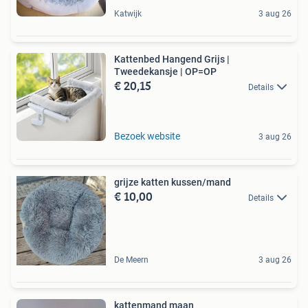
Katwijk
3 aug 26
Kattenbed Hangend Grijs |
Tweedekansje | OP=OP
€ 20,15
Details
Bezoek website
3 aug 26
grijze katten kussen/mand
€ 10,00
Details
De Meern
3 aug 26
kattenmand maan