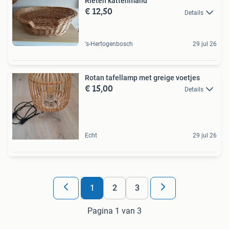
Rieten kattenmand
€ 12,50
Details
's-Hertogenbosch
29 jul 26
Rotan tafellamp met greige voetjes
€ 15,00
Details
Echt
29 jul 26
1
2
3
Pagina 1 van 3