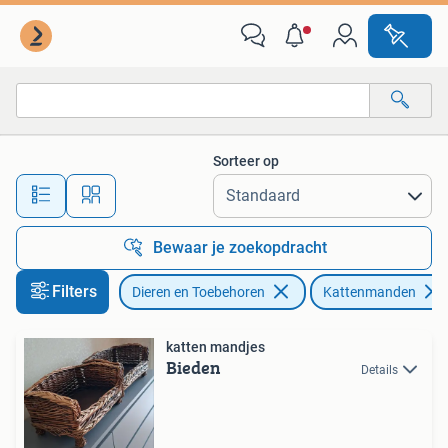
Kattenmanden
Sorteer op
Alle afstanden…
Bewaar je zoekopdracht
Filters
Dieren en Toebehoren
Kattenmanden
katten mandjes
Bieden
Details