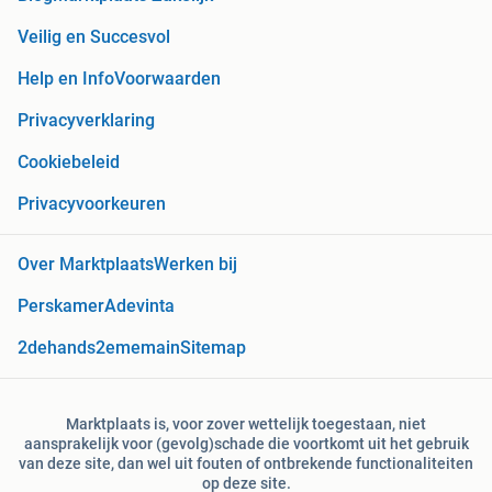
Veilig en Succesvol
Help en Info
Voorwaarden
Privacyverklaring
Cookiebeleid
Privacyvoorkeuren
Over Marktplaats
Werken bij
Perskamer
Adevinta
2dehands
2ememain
Sitemap
Marktplaats is, voor zover wettelijk toegestaan, niet
aansprakelijk voor (gevolg)schade die voortkomt uit het gebruik
van deze site, dan wel uit fouten of ontbrekende functionaliteiten
op deze site.