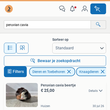
Knaagdieren
Sorteer op
Alle afstanden…
Bewaar je zoekopdracht
Filters
Dieren en Toebehoren
Knaagdieren
Peruvian cavia beertje
€ 25,00
Details
Huizen
30 jul 26