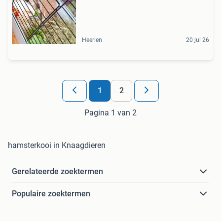
Heerlen
20 jul 26
1
2
Pagina 1 van 2
hamsterkooi in Knaagdieren
Gerelateerde zoektermen
Populaire zoektermen