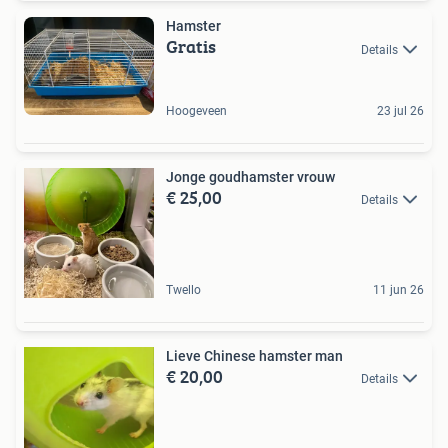
Hamster
Gratis
Details
Hoogeveen
23 jul 26
Jonge goudhamster vrouw
€ 25,00
Details
Twello
11 jun 26
Lieve Chinese hamster man
€ 20,00
Details