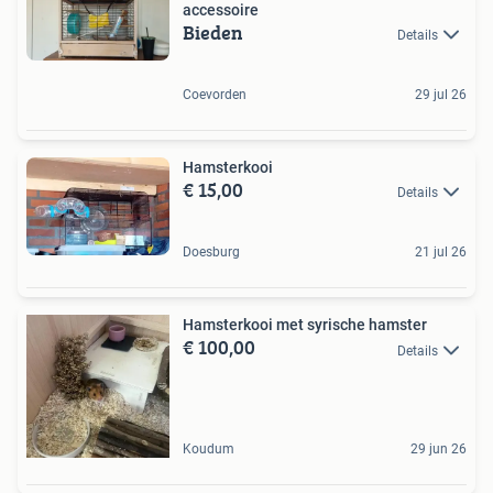
accessoire
Bieden
Details
Coevorden
29 jul 26
Hamsterkooi
€ 15,00
Details
Doesburg
21 jul 26
Hamsterkooi met syrische hamster
€ 100,00
Details
Koudum
29 jun 26