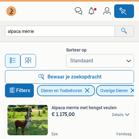
Overige Dieren
Sorteer op
Alle afstanden…
Bewaar je zoekopdracht
Filters
Dieren en Toebehoren
Overige Dieren
Alpaca merrie met hengst veulen
€ 1.175,00
Details
Epe
Vandaag