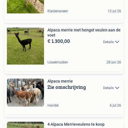
Klazienaveen
12 jul 26
Alpaca merrie met hengst veulen aan de
voet
€ 1.300,00
Details
IJsselmuiden
28 jun 26
Alpaca merrie
Zie omschrijving
Details
Handel
6 jul 26
4 Alpaca Merrieveulens te koop