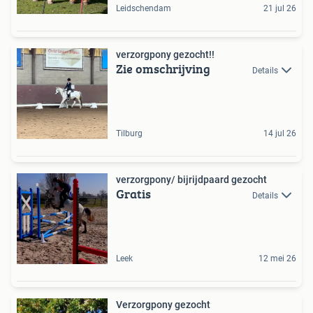
Leidschendam
21 jul 26
verzorgpony gezocht!!
Zie omschrijving
Details
Tilburg
14 jul 26
verzorgpony/ bijrijdpaard gezocht
Gratis
Details
Leek
12 mei 26
Verzorgpony gezocht