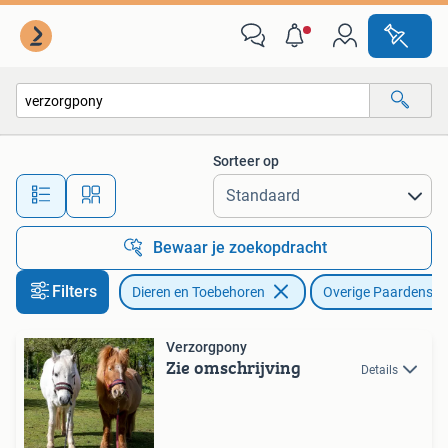
Paarden en Pony's | Overige Paardenspullen
Sorteer op
Alle afstanden…
Bewaar je zoekopdracht
Filters
Dieren en Toebehoren
Overige Paardenspu
Verzorgpony
Zie omschrijving
Details