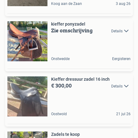
Koog aan de Zaan
3 aug 26
kieffer ponyzadel
Zie omschrijving
Details
Onstwedde
Eergisteren
Kieffer dressuur zadel 16 inch
€ 300,00
Details
Oostwold
21 jul 26
Zadels te koop