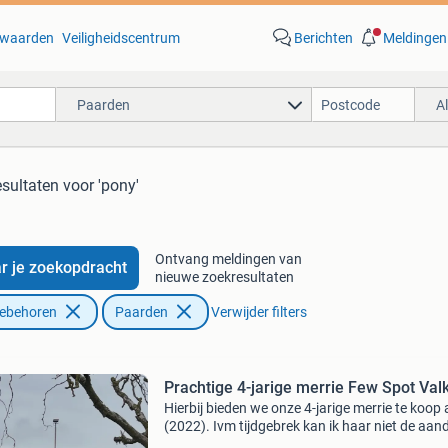
waarden
Veiligheidscentrum
Berichten
Meldingen
Paarden
A
esultaten
voor 'pony'
Ontvang meldingen van
r je zoekopdracht
nieuwe zoekresultaten
oebehoren
Paarden
Verwijder filters
Prachtige 4-jarige merrie Few Spot Val
Hierbij bieden we onze 4-jarige merrie te koop
(2022). Ivm tijdgebrek kan ik haar niet de aan
geven en rustig de training verder uitbouwen d