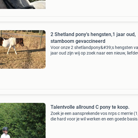
2 Shetland pony's hengsten,1 jaar oud,
stamboom gevaccineerd
Voor onze 2 shetlandpony&#39;s hengsten va
jaar oud zijn wij op zoek naar een nieuw, liefde
thuis. Beide zijn niet gecastreerd en beschikke
over een stamboom. Ze zijn nog jong en volop 
Talentvolle allround C pony te koop.
Zoek je een aansprekende vos nrps c merrie (1
die hard voor je wil werken en een goede basis
heeft? Neem dan contact met ons op of lees r
de advertentie door. Roxanne is bij ons gebor
ge