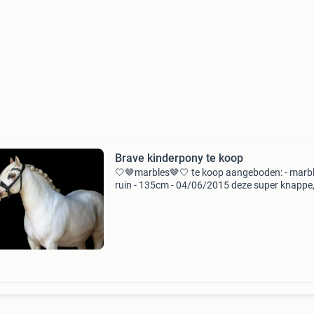
Brave kinderpony te koop
🤍🤎marbles🤎🤍 te koop aangeboden: - marbl
ruin - 135cm - 04/06/2015 deze super knappe,
ondeugende pony is opzoek naar een nieuw hu
Marbles is een onwijs brave en lieve pony met 
ui