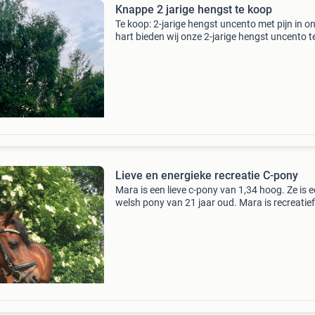
Knappe 2 jarige hengst te koop
Te koop: 2-jarige hengst uncento met pijn in o
hart bieden wij onze 2-jarige hengst uncento t
koop aan. Hij is bij ons geboren en opgegroeid
heeft daardoor altijd alle zorg, aandacht en lie
Lieve en energieke recreatie C-pony
Mara is een lieve c-pony van 1,34 hoog. Ze is 
welsh pony van 21 jaar oud. Mara is recreatief
gereden en kan dressuurmatig een leuk proefj
rijden. Mara heeft veel energie en is gek op
buitenritten