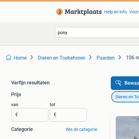
Help en info
Voor
106 r
Home
Dieren en Toebehoren
Paarden
Verfijn resultaten
Bewaa
Prijs
Dieren en T
van
tot
€
€
Categorie
Wis de categorie