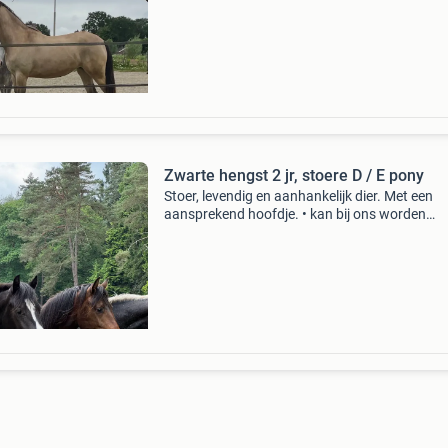
verdient en nodig heeft. We hebben haar als v
Zwarte hengst 2 jr, stoere D / E pony
Stoer, levendig en aanhankelijk dier. Met een
aansprekend hoofdje. • kan bij ons worden
gecastreerd • ontwormd volgens schema • loo
mee aan het halster • komt in galop naar je to