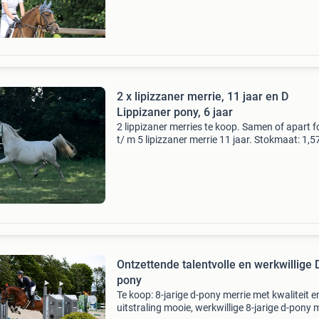
2 x lipizzaner merrie, 11 jaar en D
Lippizaner pony, 6 jaar
2 lippizaner merries te koop. Samen of apart f
t/ m 5 lipizzaner merrie 11 jaar. Stokmaat: 1,5
afkomstig uit staatstoeterij silvaszvarad hong
als 3jarige gekocht op de veiling aldaar als to
Ontzettende talentvolle en werkwillige 
pony
Te koop: 8-jarige d-pony merrie met kwaliteit e
uitstraling mooie, werkwillige 8-jarige d-pony 