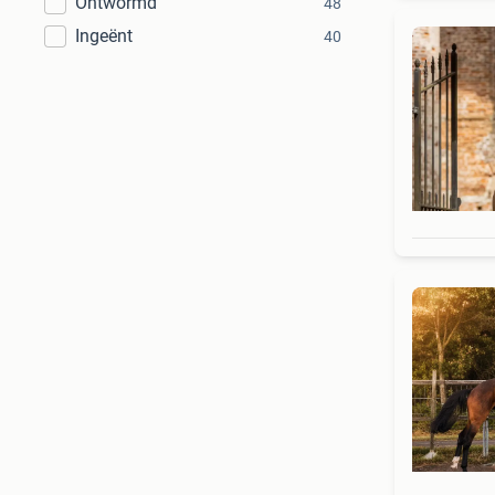
Ontwormd
48
Ingeënt
40