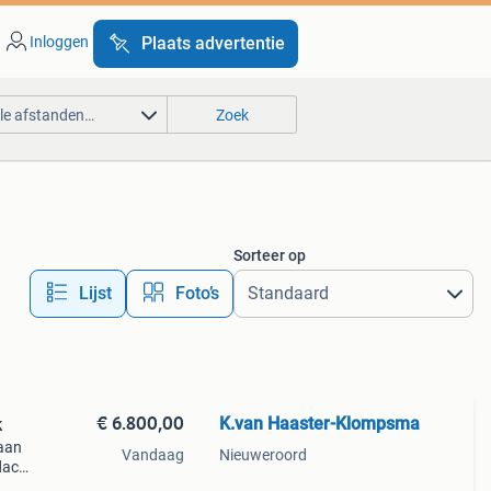
Inloggen
Plaats advertentie
lle afstanden…
Zoek
Sorteer op
Lijst
Foto’s
€ 6.800,00
K.van Haaster-Klompsma
k
 aan
Vandaag
Nieuweroord
dacht
ie ze