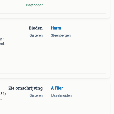
Dagtopper
Bieden
Harm
Gisteren
Steenbergen
n 1
vol
n
in o
Zie omschrijving
A Flier
,36)
Gisteren
IJsselmuiden
ustig
en en