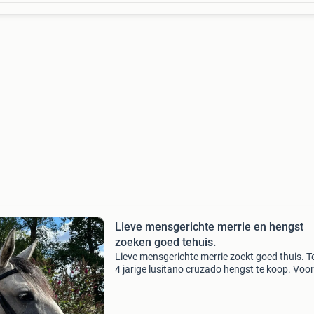
Lieve mensgerichte merrie en hengst
zoeken goed tehuis.
Lieve mensgerichte merrie zoekt goed thuis. 
4 jarige lusitano cruzado hengst te koop. Voor
meer info svp bericht sturen. Zie laatste fotos.
Ragna is een 6 jarige portugese, cruzado merri
Stok