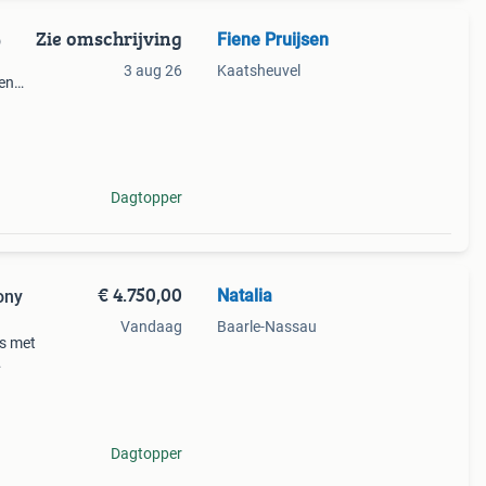
Zie omschrijving
Fiene Pruijsen
p
3 aug 26
Kaatsheuvel
 en
l
er
Dagtopper
€ 4.750,00
Natalia
ony
Vandaag
Baarle-Nassau
is met
ny.
Dagtopper