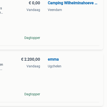
€ 0,00
Camping Wilhelminahoeve Veen
ns
Vandaag
Veendam
e
 en
fde g
Dagtopper
€ 2.200,00
emma
een
Vandaag
Ugchelen
e
Dagtopper