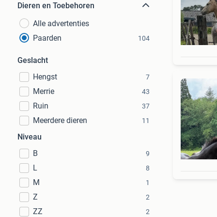
Dieren en Toebehoren
Alle advertenties
Paarden
104
Geslacht
Hengst
7
Merrie
43
Ruin
37
Meerdere dieren
11
Niveau
B
9
L
8
M
1
Z
2
ZZ
2