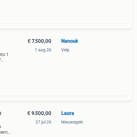
€ 7.500,00
Nanouk
1 aug 26
Velp
oto 1
7
arije
€ 9.500,00
Laura
D
27 jul 26
Nieuwegein
n
merrie