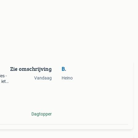
Zie omschrijving
B.
es -
Vandaag
Heino
 iets
isje.
veel
Dagtopper