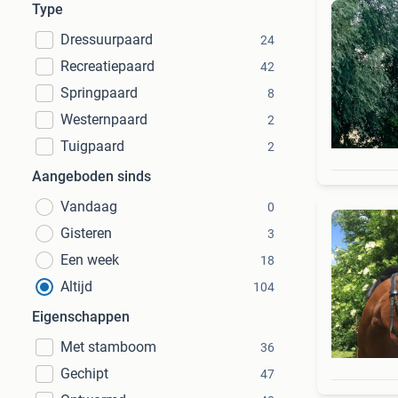
Type
Dressuurpaard
24
Recreatiepaard
42
Springpaard
8
Westernpaard
2
Tuigpaard
2
Aangeboden sinds
Vandaag
0
Gisteren
3
Een week
18
Altijd
104
Eigenschappen
Met stamboom
36
Gechipt
47