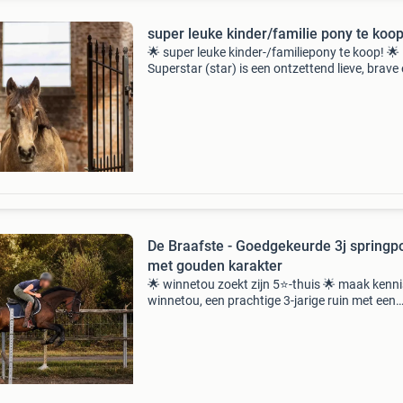
super leuke kinder/familie pony te koo
🌟 super leuke kinder-/familiepony te koop! 🌟
Superstar (star) is een ontzettend lieve, brave
betrouwbare c-pony waarop kinderen met vee
plezier en vertrouwen leren rijden. Ze is ook ze
geschik
De Braafste - Goedgekeurde 3j springp
met gouden karakter
🌟 winnetou zoekt zijn 5⭐-thuis 🌟 maak kenn
winnetou, een prachtige 3-jarige ruin met een
huidige schofthoogte van 1.50 M, die naar
verwachting zal uitgroeien tot een mooie e-po
Winnetou bes