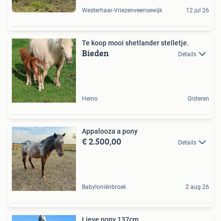
Westerhaar-Vriezenveensewijk
12 jul 26
Te koop mooi shetlander stelletje.
Bieden
Details
Heino
Gisteren
Appalooza a pony
€ 2.500,00
Details
Babyloniënbroek
2 aug 26
Lieve pony 137cm