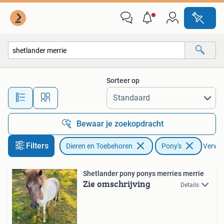
Pony's
Sorteer op
Alle afstanden…
Bewaar je zoekopdracht
Filters
Dieren en Toebehoren
Pony's
Verwijd
Shetlander pony ponys merries merrie
Zie omschrijving
Details