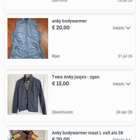
Lexmond
26 jul 26
anky bodywarmer
€ 20,00
Details
Rijen
31 jul 26
Twee Anky jasjes - zgan
€ 15,00
Details
Zevenhuizen
24 apr 26
Anky bodywarmer maat L valt als 38
€ 20,00