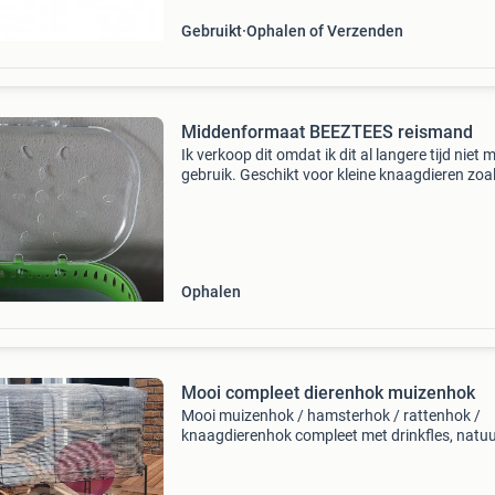
Gebruikt
Ophalen of Verzenden
Middenformaat BEEZTEES reismand
Ik verkoop dit omdat ik dit al langere tijd niet 
gebruik. Geschikt voor kleine knaagdieren zoa
ratten, muizen en hamster en een baby cavia.
Ophalen
Mooi compleet dierenhok muizenhok
Mooi muizenhok / hamsterhok / rattenhok /
knaagdierenhok compleet met drinkfles, natuur
verstopplekken, rad, verhuisdoosje, bodemvuls
zit nu fijn gaas overheen gespannen (voor de