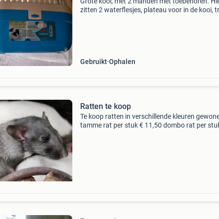
Grote kooi, met 2 manden met toebehoren. Hie
zitten 2 waterflesjes, plateau voor in de kooi, t
bol om boven in de kooi te hangen, spray tege
luizen, speelgoed, bakje voor voer. Tevens reis
Gebruikt
Ophalen
Ratten te koop
Te koop ratten in verschillende kleuren gewon
tamme rat per stuk € 11,50 dombo rat per stu
12,50 bijzonder kleuren per stuk € 15,00 deze
foto&#39;s zijn voorbeelden (niet van de