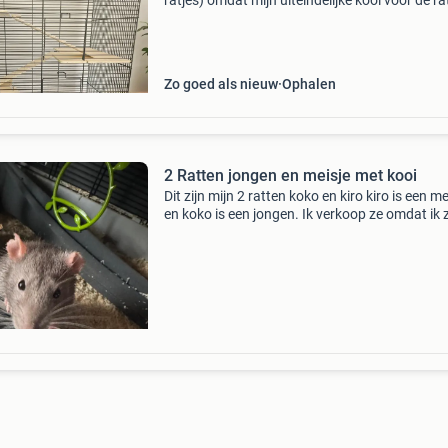
ratjes) omdat mijn uiteindelijke kooi voor de ra
nog niet binnen was. Ik heb nu een mega kooi
deze kan weer gaan. In nieuwstaat. Hoogte 71
Zo goed als nieuw
Ophalen
2 Ratten jongen en meisje met kooi
Dit zijn mijn 2 ratten koko en kiro kiro is een me
en koko is een jongen. Ik verkoop ze omdat ik 
gekocht heb als 2 meisjes vandaar de naam k
Uiteindelijk bleek het een jongen en een meisje