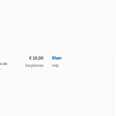
€ 10,00
Shan
x als
Eergisteren
Velp
iet.
zi