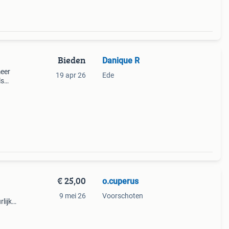
Bieden
Danique R
meer
19 apr 26
Ede
ls
€ 25,00
o.cuperus
9 mei 26
Voorschoten
lijke
el. Er