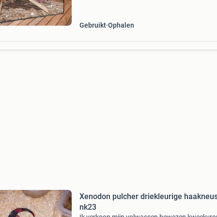
zekerheid
Gebruikt
Ophalen
Xenodon pulcher driekleurige haakneu
nk23