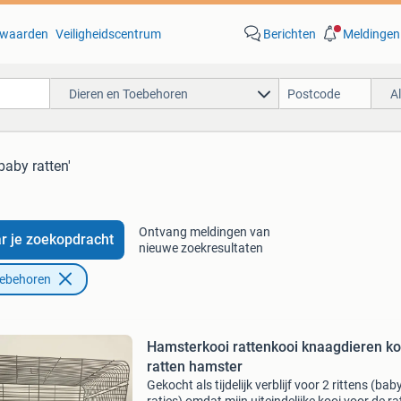
waarden
Veiligheidscentrum
Berichten
Meldingen
Dieren en Toebehoren
A
baby ratten'
Ontvang meldingen van
r je zoekopdracht
nieuwe zoekresultaten
oebehoren
Hamsterkooi rattenkooi knaagdieren ko
ratten hamster
Gekocht als tijdelijk verblijf voor 2 rittens (bab