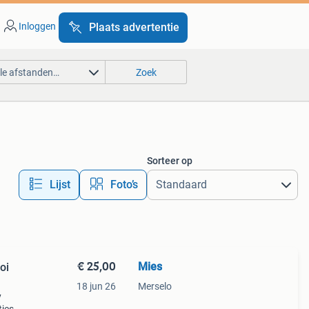
Inloggen
Plaats advertentie
lle afstanden…
Zoek
Sorteer op
Lijst
Foto’s
€ 25,00
Mies
oi
18 jun 26
Merselo
y