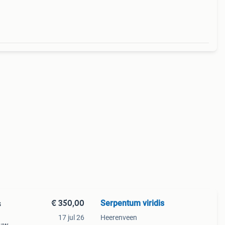
€ 350,00
Serpentum viridis
s
17 jul 26
Heerenveen