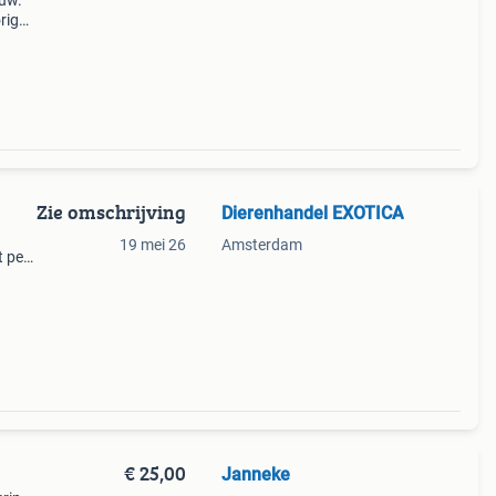
uw.
rig
s
Zie omschrijving
Dierenhandel EXOTICA
19 mei 26
Amsterdam
 per
0
€ 25,00
Janneke