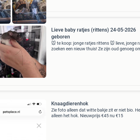
Lieve baby ratjes (rittens) 24-05-2026
geboren
🐭 te koop: jonge ratjes rittens 🐭 lieve, jonge r
zoeken een nieuw thuis! Ze zijn oud genoeg o
thuis te komen ze zijn gezond, en nieuwsgierig
geboren 24-05-26 nu 5 weken oud, 3 mannetje
soc
Knaagdierenhok
Zie foto alleen dat witte bakje zit er niet bio. He
alleen het hok. Nieuwprijs €45 nu €15