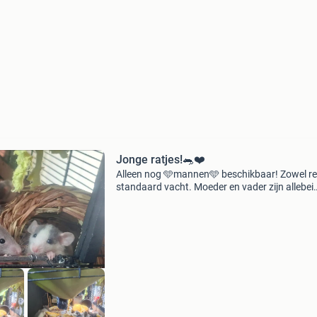
Jonge ratjes!🐀❤️
Alleen nog 🩵mannen🩵 beschikbaar! Zowel re
standaard vacht. Moeder en vader zijn allebei
grijs/wit hooded, alleen mams is rex en vader n
Alle baby&#39;s zijn ook allemaal grijs/wit en 