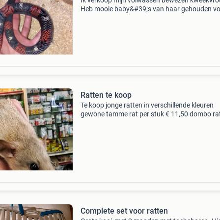
Ik verkoop mijn volwassen bewezen kweekvro
Heb mooie baby&#39;s van haar gehouden vo
jaar. Gekocht als het hypo-e, dit is helaas niet
bewezen. Eet momenteel: ratten pups, halfwa
muizen, ei
Ratten te koop
Te koop jonge ratten in verschillende kleuren
gewone tamme rat per stuk € 11,50 dombo rat
stuk € 12,50 bijzonder kleuren per stuk € 15,0
deze foto&#39;s zijn voorbeelden (niet
Complete set voor ratten