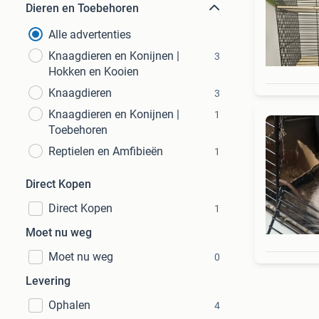
Dieren en Toebehoren
Alle advertenties
Knaagdieren en Konijnen |
3
Hokken en Kooien
Knaagdieren
3
Knaagdieren en Konijnen |
1
Toebehoren
Reptielen en Amfibieën
1
Direct Kopen
Direct Kopen
1
Moet nu weg
Moet nu weg
0
Levering
Ophalen
4