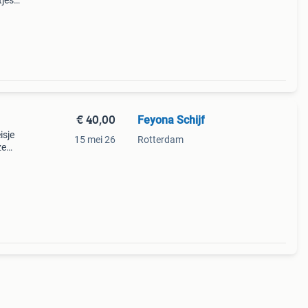
tjes
 dus
,
€ 40,00
Feyona Schijf
isje
15 mei 26
Rotterdam
ze
oko.