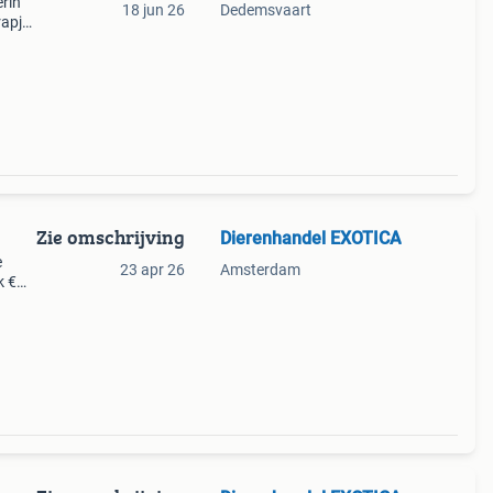
rin
18 jun 26
Dedemsvaart
rapje,
n
ko
Zie omschrijving
Dierenhandel EXOTICA
e
23 apr 26
Amsterdam
k €